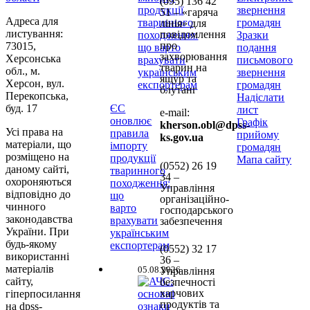
(095) 136 42
звернення
51 – «гаряча
Адреса для
громадян
лінія» для
листування:
повідомлення
Зразки
про
73015,
подання
захворювання
Херсонська
письмового
тварин на
обл., м.
звернення
ящур та
Херсон, вул.
громадян
блутанг
Перекопська,
Надіслати
буд. 17
ЄС
лист
e-mail:
оновлює
Графік
kherson.obl@dpss-
Усі права на
правила
прийому
ks.gov.ua
матеріали, що
імпорту
громадян
розміщено на
продукції
Мапа сайту
(0552)
26 19
даному сайті,
тваринного
34 –
охороняються
походження:
Управління
відповідно до
що
організаційно-
чинного
варто
господарського
законодавства
врахувати
забезпечення
України. При
українським
будь-якому
експортерам
(0552)
32 17
використанні
36 –
матеріалів
05.08.2026
Управління
сайту,
безпечності
харчових
гіперпосилання
продуктів та
на dpss-