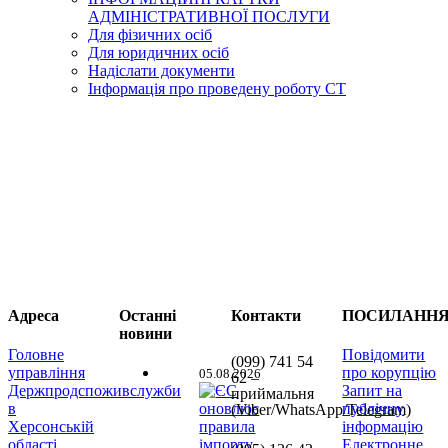
АДМІНІСТРАТИВНОЇ ПОСЛУГИ
Для фізичних осіб
Для юридичних осіб
Надіслати документи
Інформація про проведену роботу СТ
Адреса
Останні
Контакти
ПОСИЛАНН
новини
Головне
Повідомити
(099) 741 54
управління
про корупцію
05.08.2026
62 –
Держпродспоживслужби
Запит на
приймальня
в
публічну
(Viber/WhatsApp/Telegram)
Херсонській
інформацію
області
Електронне