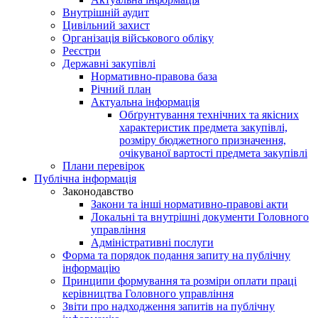
Внутрішній аудит
Цивільний захист
Організація військового обліку
Реєстри
Державні закупівлі
Нормативно-правова база
Річний план
Актуальна інформація
Обґрунтування технічних та якісних
характеристик предмета закупівлі,
розміру бюджетного призначення,
очікуваної вартості предмета закупівлі
Плани перевірок
Публічна інформація
Законодавство
Закони та інші нормативно-правові акти
Локальні та внутрішні документи Головного
управління
Адміністративні послуги
Форма та порядок подання запиту на публічну
інформацію
Принципи формування та розміри оплати праці
керівництва Головного управління
Звіти про надходження запитів на публічну