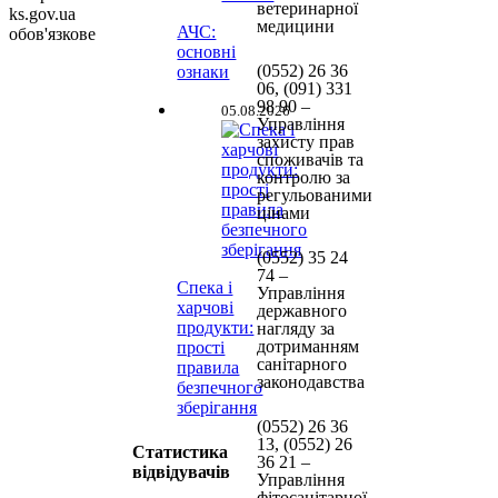
ветеринарної
ks.gov.ua
медицини
АЧС:
обов'язкове
основні
(0552)
26 36
ознаки
06, (091) 331
98 90
–
05.08.2026
Управління
захисту прав
споживачів та
контролю за
регульованими
цінами
(0552) 35 24
74 –
Спека і
Управління
харчові
державного
продукти:
нагляду за
дотриманням
прості
санітарного
правила
законодавства
безпечного
зберігання
(0552) 26 36
13, (0552) 26
Статистика
36 21 –
відвідувачів
Управління
фітосанітарної