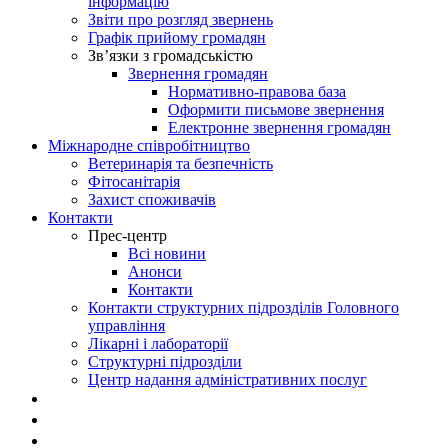
інформацію
Звіти про розгляд звернень
Графік прийому громадян
Зв’язки з громадськістю
Звернення громадян
Нормативно-правова база
Оформити письмове звернення
Електронне звернення громадян
Міжнародне співробітництво
Ветеринарія та безпечність
Фітосанітарія
Захист споживачів
Контакти
Прес-центр
Всі новини
Анонси
Контакти
Контакти структурних підрозділів Головного
управління
Лікарні і лабораторії
Структурні підрозділи
Центр надання адміністративних послуг