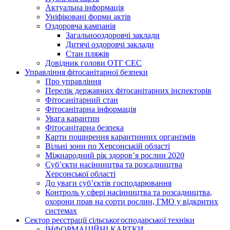
Актуальна інформація
Уніфіковані форми актів
Оздоровча кампанія
Загальнооздоровчі заклади
Дитячі оздоровчі заклади
Стан пляжів
Довідник голови ОТГ СЕС
Управління фітосанітарної безпеки
Про управління
Перелік державних фітосанітарних інспекторів
Фітосанітарний стан
Фітосанітарна інформація
Увага карантин
Фітосанітарна безпека
Карти поширення карантинних організмів
Вільні зони по Херсонській області
Міжнародний рік здоров’я рослин 2020
Суб’єкти насінництва та розсадництва
Херсонської області
До уваги суб’єктів господарювання
Контроль у сфері насінництва та розсадництва,
охорони прав на сорти рослин, ГМО у відкритих
системах
Сектор реєстрації сільськогосподарської техніки
ІНФОРМАЦІЙНІ КАРТКИ