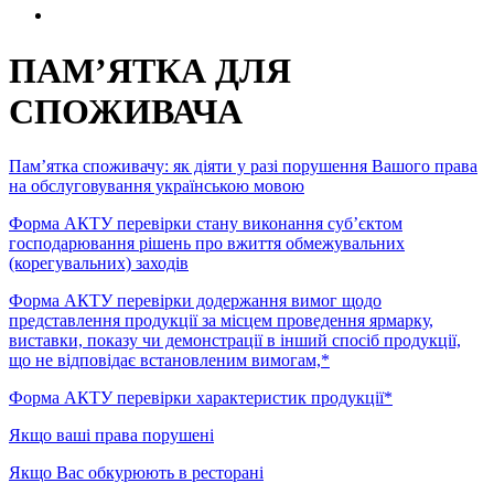
ПАМ’ЯТКА ДЛЯ
СПОЖИВАЧА
Пам’ятка споживачу: як діяти у разі порушення Вашого права
на обслуговування українською мовою
Форма АКТУ перевірки стану виконання суб’єктом
господарювання рішень про вжиття обмежувальних
(корегувальних) заходів
Форма АКТУ перевірки додержання вимог щодо
представлення продукції за місцем проведення ярмарку,
виставки, показу чи демонстрації в інший спосіб продукції,
що не відповідає встановленим вимогам,*
Форма АКТУ перевірки характеристик продукції*
Якщо ваші права порушені
Якщо Вас обкурюють в ресторані