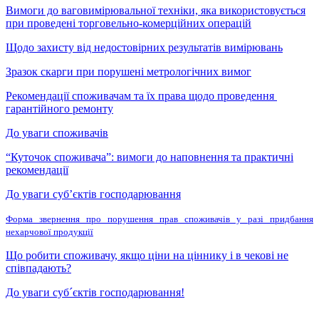
Вимоги до ваговимірювальної техніки, яка використовується
при проведені торговельно-комерційних операцій
Щодо захисту від недостовірних результатів вимірювань
Зразок скарги при порушені метрологічних вимог
Рекомендації споживачам та їх права щодо проведення
гарантійного ремонту
До уваги споживачів
“Куточок споживача”: вимоги до наповнення та практичні
рекомендації
До уваги суб’єктів господарювання
Форма звернення про порушення прав споживачів у разі придбання
нехарчової продукції
Що робити споживачу, якщо ціни на ціннику і в чекові не
співпадають?
До уваги суб´єктів господарювання!