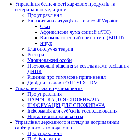
Управління безпечності харчових продуктів та
ветеринарної медицини
Про управління
Епізоотична ситуація на території України
Сказ
Африканська чума свиней (АЧС)
Високопатогенний грип птиці (ВПГП)
Ящур
Благополуччя тварин
Реєстри
Уповноважені особи
Протокольні рішення за результатами засідання
ДНПК
Рішення про тимчасове припинення
Довідник голови ОТГ УБХПВМ
Управління захисту споживачів
Про управління
ПАМ’ЯТКА ДЛЯ СПОЖИВАЧА
ІНФОРМАЦІЯ ДЛЯ СПОЖИВАЧА
Інформація для суб’єктів господарювання
Нормативно-правова база
Управління державного нагляду за дотриманням
санітарного законодавства
Про управління
Публічна карта