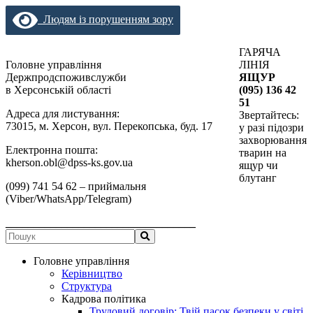
Людям із порушенням зору
ГАРЯЧА
Головне управління
ЛІНІЯ
Держпродспоживслужби
ЯЩУР
в Херсонській області
(095) 136 42
51
Адреса для листування:
Звертайтесь:
73015, м. Херсон, вул. Перекопська, буд. 17
у разі підозри
захворювання
Електронна пошта:
тварин на
kherson.obl@dpss-ks.gov.ua
ящур чи
блутанг
(099) 741 54 62 – приймальня
(Viber/WhatsApp/Telegram)
__________________________________
Головне управління
Керівництво
Структура
Кадрова політика
Трудовий договір: Твій пасок безпеки у світі