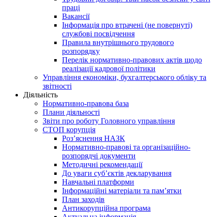
праці
Вакансії
Інформація про втрачені (не повернуті)
службові посвідчення
Правила внутрішнього трудового
розпорядку
Перелік нормативно-правових актів щодо
реалізації кадрової політики
Управління економіки, бухгалтерського обліку та
звітності
Діяльність
Нормативно-правова база
Плани діяльності
Звіти про роботу Головного управління
СТОП корупція
Роз’яснення НАЗК
Нормативно-правові та організаційно-
розпорядчі документи
Методичні рекомендації
До уваги суб’єктів декларування
Навчальні платформи
Інформаційні матеріали та пам’ятки
План заходів
Антикорупційна програма
Актуальна інформація