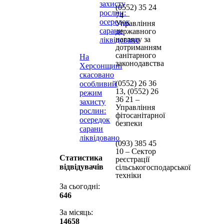
(0552) 35 24
74 –
Управління
державного
нагляду за
дотриманням
санітарного
На
законодавства
Херсонщині
скасовано
(0552) 26 36
особливий
13, (0552) 26
режим
36 21 –
захисту
Управління
рослин:
фітосанітарної
осередок
безпеки
сарани
ліквідовано
(093) 385 45
10 – Сектор
Статистика
реєстрації
відвідувачів
сільськогосподарської
техніки
За сьогодні:
646
За місяць:
14658