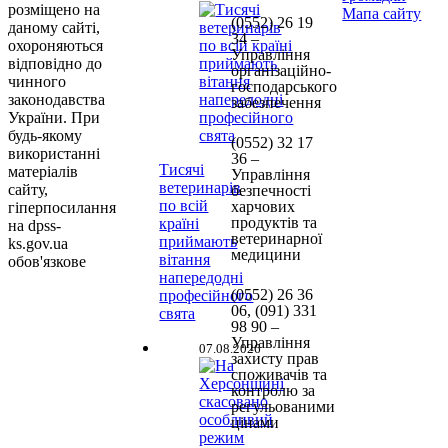
розміщено на
Мапа сайту
(0552)
26 19
даному сайті,
34 –
охороняються
Управління
відповідно до
організаційно-
чинного
господарського
законодавства
забезпечення
України. При
будь-якому
(0552)
32 17
використанні
36 –
Тисячі
матеріалів
Управління
ветеринарів
сайту,
безпечності
по всій
харчових
гіперпосилання
продуктів та
країні
на dpss-
ветеринарної
приймають
ks.gov.ua
медицини
вітання
обов'язкове
напередодні
(0552)
26 36
професійного
06, (091) 331
свята
98 90
–
Управління
07.08.2026
захисту прав
споживачів та
контролю за
регульованими
цінами