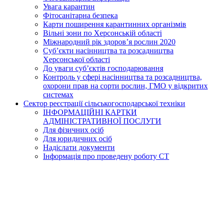
Увага карантин
Фітосанітарна безпека
Карти поширення карантинних організмів
Вільні зони по Херсонській області
Міжнародний рік здоров’я рослин 2020
Суб’єкти насінництва та розсадництва
Херсонської області
До уваги суб’єктів господарювання
Контроль у сфері насінництва та розсадництва,
охорони прав на сорти рослин, ГМО у відкритих
системах
Сектор реєстрації сільськогосподарської техніки
ІНФОРМАЦІЙНІ КАРТКИ
АДМІНІСТРАТИВНОЇ ПОСЛУГИ
Для фізичних осіб
Для юридичних осіб
Надіслати документи
Інформація про проведену роботу СТ