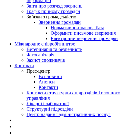
інформацію
Звіти про розгляд звернень
Графік прийому громадян
Зв’язки з громадськістю
Звернення громадян
Нормативно-правова база
Оформити письмове звернення
Електронне звернення громадян
Міжнародне співробітництво
Ветеринарія та безпечність
Фітосанітарія
Захист споживачів
Контакти
Прес-центр
Всі новини
Анонси
Контакти
Контакти структурних підрозділів Головного
управління
Лікарні і лабораторії
Структурні підрозділи
Центр надання адміністративних послуг