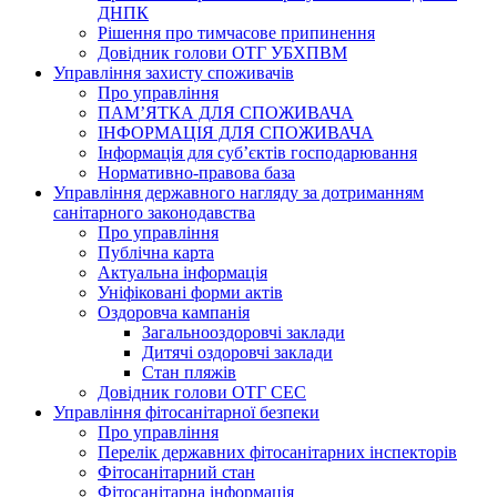
ДНПК
Рішення про тимчасове припинення
Довідник голови ОТГ УБХПВМ
Управління захисту споживачів
Про управління
ПАМ’ЯТКА ДЛЯ СПОЖИВАЧА
ІНФОРМАЦІЯ ДЛЯ СПОЖИВАЧА
Інформація для суб’єктів господарювання
Нормативно-правова база
Управління державного нагляду за дотриманням
санітарного законодавства
Про управління
Публічна карта
Актуальна інформація
Уніфіковані форми актів
Оздоровча кампанія
Загальнооздоровчі заклади
Дитячі оздоровчі заклади
Стан пляжів
Довідник голови ОТГ СЕС
Управління фітосанітарної безпеки
Про управління
Перелік державних фітосанітарних інспекторів
Фітосанітарний стан
Фітосанітарна інформація