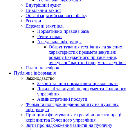
Внутрішній аудит
Цивільний захист
Організація військового обліку
Реєстри
Державні закупівлі
Нормативно-правова база
Річний план
Актуальна інформація
Обґрунтування технічних та якісних
характеристик предмета закупівлі,
розміру бюджетного призначення,
очікуваної вартості предмета закупівлі
Плани перевірок
Публічна інформація
Законодавство
Закони та інші нормативно-правові акти
Локальні та внутрішні документи Головного
управління
Адміністративні послуги
Форма та порядок подання запиту на публічну
інформацію
Принципи формування та розміри оплати праці
керівництва Головного управління
Звіти про надходження запитів на публічну