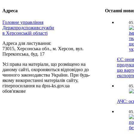
Адреса
Останні нов
Головне управління
05
Держпродспоживслужби
в Херсонській області
Адреса для листування:
73015, Херсонська обл., м. Херсон, вул.
Перекопська, буд. 17
ЄС онов
Усі права на матеріали, що розміщено на
продукц
даному сайті, охороняються відповідно до
що варт
чинного законодавства України. При будь-
експорт
якому використанні матеріалів сайту,
гіперпосилання на dpss-ks.gov.ua
05
обов'язкове
АЧС: ос
05