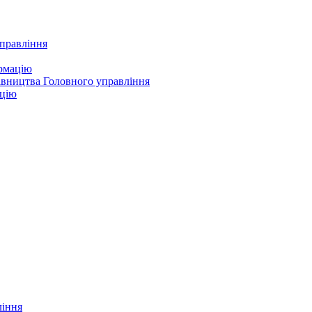
управління
ормацію
івництва Головного управління
ацію
ління