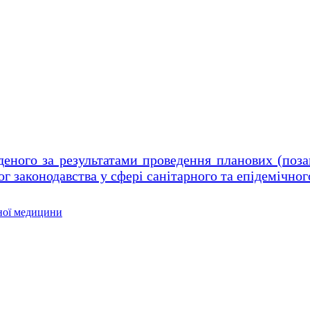
деного за результатами проведення планових (поза
 законодавства у сфері санітарного та епідемічно
рної медицини