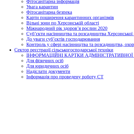
Фітосанітарна інформація
Увага карантин
Фітосанітарна безпека
Карти поширення карантинних організмів
Вільні зони по Херсонській області
Міжнародний рік здоров’я рослин 2020
Суб’єкти насінництва та розсадництва Херсонської 
До уваги суб’єктів господарювання
Контроль у сфері насінництва та розсадництва, охо
Сектор реєстрації сільськогосподарської техніки
ІНФОРМАЦІЙНІ КАРТКИ АДМІНІСТРАТИВНОЇ
Для фізичних осіб
Для юридичних осіб
Надіслати документи
Інформація про проведену роботу СТ