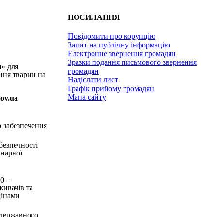
ПОСИЛАННЯ
Повідомити про корупцію
Запит на публічну інформацію
Електронне звернення громадян
Зразки подання письмового звернення
я» для
громадян
ння тварин на
Надіслати лист
Графік прийому громадян
Мапа сайту
gov.ua
о забезпечення
безпечності
инарної
90
–
живачів та
цінами
 державного