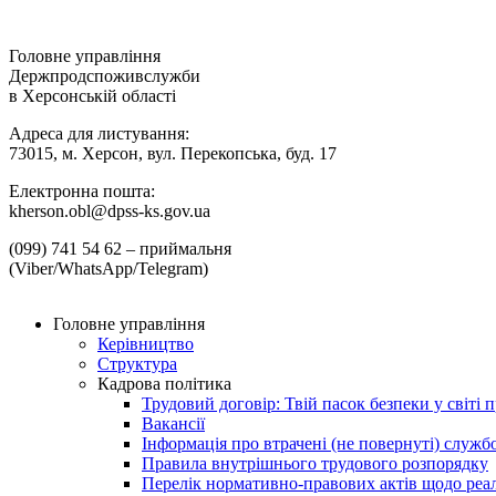
Головне управління
Держпродспоживслужби
в Херсонській області
Адреса для листування:
73015, м. Херсон, вул. Перекопська, буд. 17
Електронна пошта:
kherson.obl@dpss-ks.gov.ua
(099) 741 54 62 – приймальня
(Viber/WhatsApp/Telegram)
Головне управління
Керівництво
Структура
Кадрова політика
Трудовий договір: Твій пасок безпеки у світі п
Вакансії
Інформація про втрачені (не повернуті) служб
Правила внутрішнього трудового розпорядку
Перелік нормативно-правових актів щодо реалі