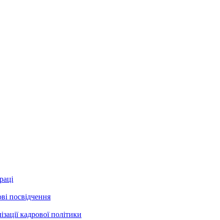
раці
ові посвідчення
зації кадрової політики