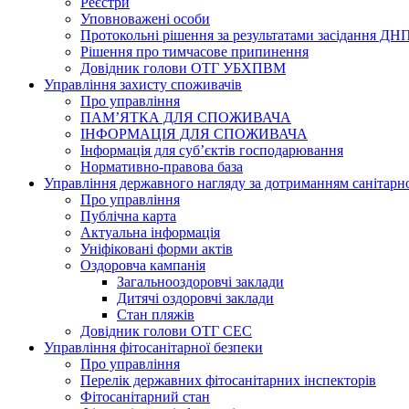
Реєстри
Уповноважені особи
Протокольні рішення за результатами засідання ДН
Рішення про тимчасове припинення
Довідник голови ОТГ УБХПВМ
Управління захисту споживачів
Про управління
ПАМ’ЯТКА ДЛЯ СПОЖИВАЧА
ІНФОРМАЦІЯ ДЛЯ СПОЖИВАЧА
Інформація для суб’єктів господарювання
Нормативно-правова база
Управління державного нагляду за дотриманням санітарн
Про управління
Публічна карта
Актуальна інформація
Уніфіковані форми актів
Оздоровча кампанія
Загальнооздоровчі заклади
Дитячі оздоровчі заклади
Стан пляжів
Довідник голови ОТГ СЕС
Управління фітосанітарної безпеки
Про управління
Перелік державних фітосанітарних інспекторів
Фітосанітарний стан