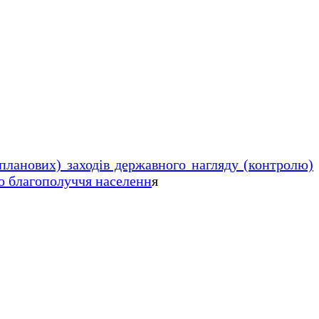
планових) заходів державного нагляду (контролю)
го благополуччя населенн
я