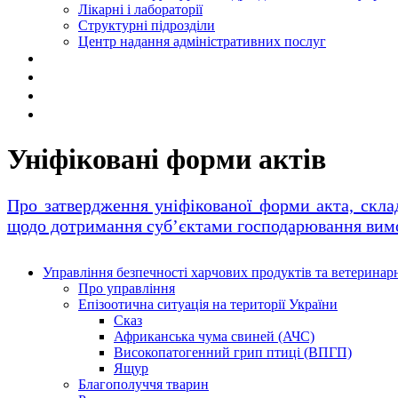
Лікарні і лабораторії
Структурні підрозділи
Центр надання адміністративних послуг
Уніфіковані форми актів
Про затвердження уніфікованої форми акта, скла
щодо дотримання суб’єктами господарювання вимог
Управління безпечності харчових продуктів та ветерина
Про управління
Епізоотична ситуація на території України
Сказ
Африканська чума свиней (АЧС)
Високопатогенний грип птиці (ВПГП)
Ящур
Благополуччя тварин