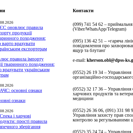
ини
Контакти
.08.2026
(099) 741 54 62 – приймальня
(Viber/WhatsApp/Telegram)
(095) 136 42 51 – «гаряча ліні
повідомлення про захворюва
ящур та блутанг
лює правила імпорту
e-mail:
kherson.obl@dpss-ks.
ії тваринного походження:
о врахувати українським
(0552)
26 19 34 – Управління
ерам
організаційно-господарськог
.08.2026
(0552)
32 17 36 – Управління 
харчових продуктів та ветер
медицини
новні ознаки
(0552)
26 36 06, (091) 331 98 
.08.2026
Управління захисту прав спо
контролю за регульованими 
(0552) 35 24 74 – Управління