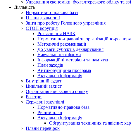
Управління економіки, бухгалтерського обліку та зві
Діяльність
Нормативно-правова база
Плани діяльності
Звіти про роботу Головного управління
СТОП корупція
Роз’яснення НАЗК
Нормативно-правові та організаційно-розпор
Методичні рекомендації
До уваги суб’єктів декларування
Навчальні платформи
Інформаційні матеріали та пам’ятки
План заходів
Антикорупційна програма
Актуальна інформація
Внутрішній аудит
Цивільний захист
Організація військового обліку
Реєстри
Державні закупівлі
Нормативно-правова база
Річний план
Актуальна інформація
Обґрунтування технічних та якісних хар
Плани перевірок