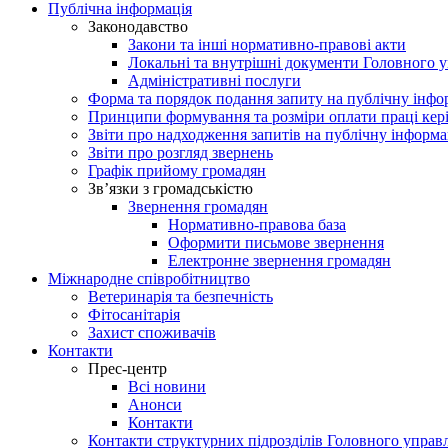
Публічна інформація
Законодавство
Закони та інші нормативно-правові акти
Локальні та внутрішні документи Головного 
Адміністративні послуги
Форма та порядок подання запиту на публічну інф
Принципи формування та розміри оплати праці кер
Звіти про надходження запитів на публічну інформ
Звіти про розгляд звернень
Графік прийому громадян
Зв’язки з громадськістю
Звернення громадян
Нормативно-правова база
Оформити письмове звернення
Електронне звернення громадян
Міжнародне співробітництво
Ветеринарія та безпечність
Фітосанітарія
Захист споживачів
Контакти
Прес-центр
Всі новини
Анонси
Контакти
Контакти структурних підрозділів Головного управ