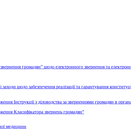
ернення громадян” щодо електронного звернення та електронно
и щодо забезпечення реалізації та гарантування конституційн
нструкції з діловодства за зверненнями громадян в органах
ня Класифікатора звернень громадян”
рної медицини