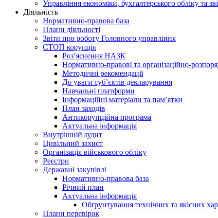
Управління економіки, бухгалтерського обліку та зві
Діяльність
Нормативно-правова база
Плани діяльності
Звіти про роботу Головного управління
СТОП корупція
Роз’яснення НАЗК
Нормативно-правові та організаційно-розпор
Методичні рекомендації
До уваги суб’єктів декларування
Навчальні платформи
Інформаційні матеріали та пам’ятки
План заходів
Антикорупційна програма
Актуальна інформація
Внутрішній аудит
Цивільний захист
Організація військового обліку
Реєстри
Державні закупівлі
Нормативно-правова база
Річний план
Актуальна інформація
Обґрунтування технічних та якісних хар
Плани перевірок