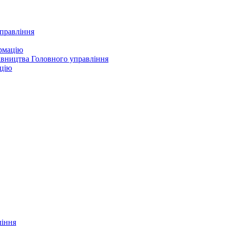
управління
ормацію
івництва Головного управління
ацію
ління