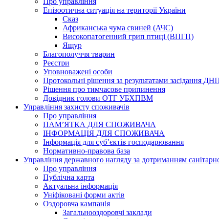
Про управління
Епізоотична ситуація на території України
Сказ
Африканська чума свиней (АЧС)
Високопатогенний грип птиці (ВПГП)
Ящур
Благополуччя тварин
Реєстри
Уповноважені особи
Протокольні рішення за результатами засідання ДН
Рішення про тимчасове припинення
Довідник голови ОТГ УБХПВМ
Управління захисту споживачів
Про управління
ПАМ’ЯТКА ДЛЯ СПОЖИВАЧА
ІНФОРМАЦІЯ ДЛЯ СПОЖИВАЧА
Інформація для суб’єктів господарювання
Нормативно-правова база
Управління державного нагляду за дотриманням санітарн
Про управління
Публічна карта
Актуальна інформація
Уніфіковані форми актів
Оздоровча кампанія
Загальнооздоровчі заклади