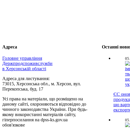
Адреса
Останні нов
Головне управління
05
Держпродспоживслужби
в Херсонській області
Адреса для листування:
73015, Херсонська обл., м. Херсон, вул.
Перекопська, буд. 17
ЄС онов
Усі права на матеріали, що розміщено на
продукц
даному сайті, охороняються відповідно до
що варт
чинного законодавства України. При будь-
експорт
якому використанні матеріалів сайту,
гіперпосилання на dpss-ks.gov.ua
05
обов'язкове