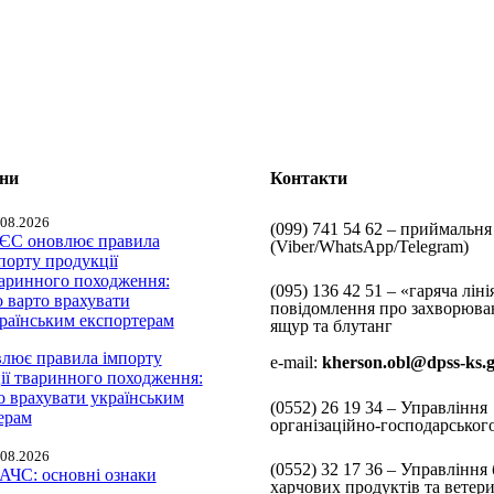
ини
Контакти
.08.2026
(099) 741 54 62 – приймальня
(Viber/WhatsApp/Telegram)
(095) 136 42 51 – «гаряча ліні
повідомлення про захворюва
ящур та блутанг
лює правила імпорту
e-mail:
kherson.obl@dpss-ks.
ії тваринного походження:
о врахувати українським
(0552)
26 19 34 – Управління
ерам
організаційно-господарськог
.08.2026
(0552)
32 17 36 – Управління 
харчових продуктів та ветер