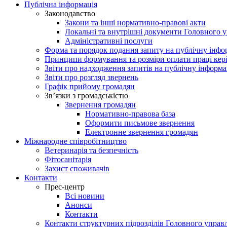
Публічна інформація
Законодавство
Закони та інші нормативно-правові акти
Локальні та внутрішні документи Головного 
Адміністративні послуги
Форма та порядок подання запиту на публічну інф
Принципи формування та розміри оплати праці кер
Звіти про надходження запитів на публічну інформ
Звіти про розгляд звернень
Графік прийому громадян
Зв’язки з громадськістю
Звернення громадян
Нормативно-правова база
Оформити письмове звернення
Електронне звернення громадян
Міжнародне співробітництво
Ветеринарія та безпечність
Фітосанітарія
Захист споживачів
Контакти
Прес-центр
Всі новини
Анонси
Контакти
Контакти структурних підрозділів Головного управ