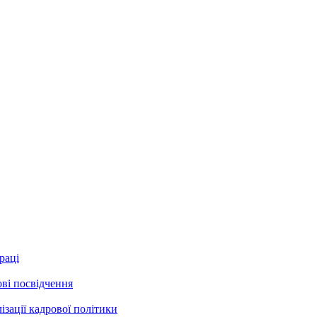
раці
ові посвідчення
зації кадрової політики