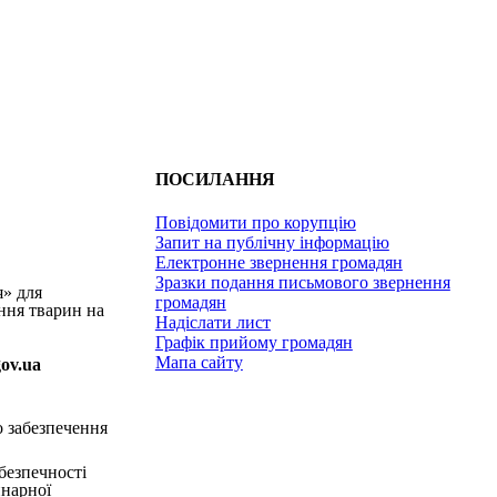
ПОСИЛАННЯ
Повідомити про корупцію
Запит на публічну інформацію
Електронне звернення громадян
Зразки подання письмового звернення
я» для
громадян
ння тварин на
Надіслати лист
Графік прийому громадян
Мапа сайту
gov.ua
о забезпечення
безпечності
инарної