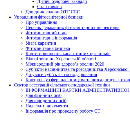
Дитячі оздоровчі заклади
Стан пляжів
Довідник голови ОТГ СЕС
Управління фітосанітарної безпеки
Про управління
Перелік державних фітосанітарних інспекторів
Фітосанітарний стан
Фітосанітарна інформація
Увага карантин
Фітосанітарна безпека
Карти поширення карантинних організмів
Вільні зони по Херсонській області
Міжнародний рік здоров’я рослин 2020
Суб’єкти насінництва та розсадництва Херсонської 
До уваги суб’єктів господарювання
Контроль у сфері насінництва та розсадництва, охо
Сектор реєстрації сільськогосподарської техніки
ІНФОРМАЦІЙНІ КАРТКИ АДМІНІСТРАТИВНОЇ
Для фізичних осіб
Для юридичних осіб
Надіслати документи
Інформація про проведену роботу СТ