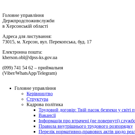
Головне управління
Держпродспоживслужби
в Херсонській області
Адреса для листування:
73015, м. Херсон, вул. Перекопська, буд. 17
Електронна пошта:
kherson.obl@dpss-ks.gov.ua
(099) 741 54 62 – приймальня
(Viber/WhatsApp/Telegram)
Головне управління
Керівництво
Структура
Кадрова політика
Трудовий договір: Твій пасок безпеки у світі п
Вакансії
Інформація про втрачені (не повернуті) служб
Правила внутрішнього трудового розпорядку
Перелік нормативно-правових актів щодо реалі