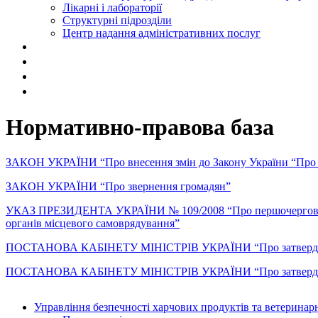
Лікарні і лабораторії
Структурні підрозділи
Центр надання адміністративних послуг
Нормативно-правова база
ЗАКОН УКРАЇНИ “Про внесення змін до Закону України “Про зв
ЗАКОН УКРАЇНИ “Про звернення громадян”
УКАЗ ПРЕЗИДЕНТА УКРАЇНИ № 109/2008 “Про першочергові заход
органів місцевого самоврядування”
ПОСТАНОВА КАБІНЕТУ МІНІСТРІВ УКРАЇНИ “Про затвердження І
ПОСТАНОВА КАБІНЕТУ МІНІСТРІВ УКРАЇНИ “Про затверджен
Управління безпечності харчових продуктів та ветерина