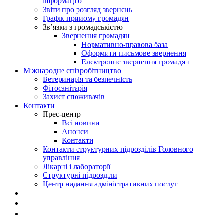
інформацію
Звіти про розгляд звернень
Графік прийому громадян
Зв’язки з громадськістю
Звернення громадян
Нормативно-правова база
Оформити письмове звернення
Електронне звернення громадян
Міжнародне співробітництво
Ветеринарія та безпечність
Фітосанітарія
Захист споживачів
Контакти
Прес-центр
Всі новини
Анонси
Контакти
Контакти структурних підрозділів Головного
управління
Лікарні і лабораторії
Структурні підрозділи
Центр надання адміністративних послуг