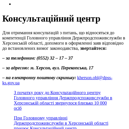
Консультаційний центр
Для отримання консультацій з питань, що відносяться до
компетенції Головного управління Держпродспоживслужби в
Херсонській області, допомоги в оформленні заяв відповідно
до встановлених вимог законодавства,
звертайтеся:
– за телефоном: (0552) 32 – 17 – 37
– за адресою: м. Херсон, вул. Перекопська, 17
– на електронну поштову скриньку:
kherson.obl@dpss-
ks.gov.ua
З початку року до Консультаційного центру
Головного управління Держпродспоживслужби в
Херсонській області звернулося близько 10 000
осіб
При Головному управлінні
Держпродспоживслужби в Херсонській області
працює Консультаційний центр