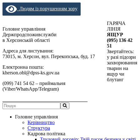
Людям із порушенням зору
ГАРЯЧА
Головне управління
ЛІНІЯ
Держпродспоживслужби
ЯЩУР
в Херсонській області
(095) 136 42
51
Адреса для листування:
Звертайтесь:
73015, м. Херсон, вул. Перекопська, буд. 17
у разі підозри
захворювання
Електронна пошта:
тварин на
kherson.obl@dpss-ks.gov.ua
ящур чи
блутанг
(099) 741 54 62 – приймальня
(Viber/WhatsApp/Telegram)
__________________________________
Головне управління
Керівництво
Структура
Кадрова політика
Трудовий договір: Твій пасок безпеки у світі