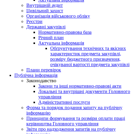
Внутрішній аудит
Цивільний захист
Організація військового обліку
Реєстри
Державні закупівлі
Нормативно-правова база
Річний план
Актуальна інформація
Обґрунтування технічних та якісних
характеристик предмета закупівлі,
розміру бюджетного призначення,
очікуваної вартості предмета закупівлі
Плани перевірок
Публічна інформація
Законодавство
Закони та інші нормативно-правові акти
Локальні та внутрішні документи Головного
управління
Адміністративні послуги
Форма та порядок подання запиту на публічну
інформацію
Принципи формування та розміри оплати праці
керівництва Головного управління
Звіти про надходження запитів на публічну