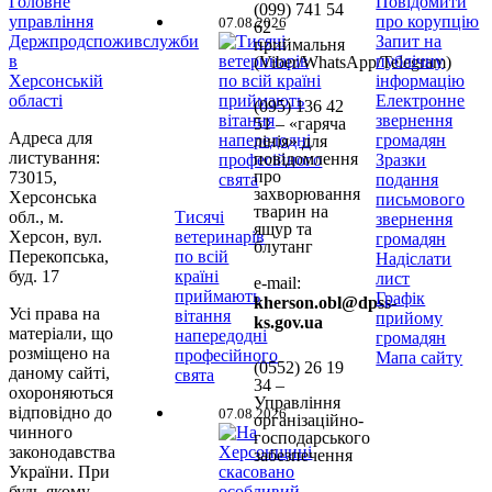
Головне
Повідомити
(099) 741 54
управління
про корупцію
07.08.2026
62 –
Держпродспоживслужби
Запит на
приймальня
в
публічну
(Viber/WhatsApp/Telegram)
Херсонській
інформацію
області
Електронне
(095) 136 42
звернення
51 – «гаряча
Адреса для
громадян
лінія» для
листування:
повідомлення
Зразки
про
73015,
подання
захворювання
Херсонська
письмового
тварин на
обл., м.
Тисячі
звернення
ящур та
Херсон, вул.
ветеринарів
громадян
блутанг
Перекопська,
по всій
Надіслати
буд. 17
країні
лист
e-mail:
приймають
Графік
kherson.obl@dpss-
Усі права на
вітання
прийому
ks.gov.ua
матеріали, що
напередодні
громадян
розміщено на
професійного
Мапа сайту
(0552)
26 19
даному сайті,
свята
34 –
охороняються
Управління
відповідно до
07.08.2026
організаційно-
чинного
господарського
законодавства
забезпечення
України. При
будь-якому