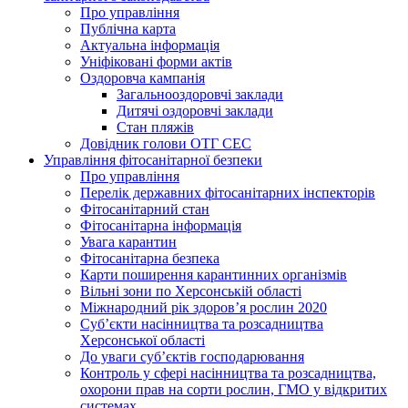
Про управління
Публічна карта
Актуальна інформація
Уніфіковані форми актів
Оздоровча кампанія
Загальнооздоровчі заклади
Дитячі оздоровчі заклади
Стан пляжів
Довідник голови ОТГ СЕС
Управління фітосанітарної безпеки
Про управління
Перелік державних фітосанітарних інспекторів
Фітосанітарний стан
Фітосанітарна інформація
Увага карантин
Фітосанітарна безпека
Карти поширення карантинних організмів
Вільні зони по Херсонській області
Міжнародний рік здоров’я рослин 2020
Суб’єкти насінництва та розсадництва
Херсонської області
До уваги суб’єктів господарювання
Контроль у сфері насінництва та розсадництва,
охорони прав на сорти рослин, ГМО у відкритих
системах