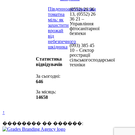
Південноамериканська
(0552) 26 36
13, (0552) 26
томатна
36 21 –
міль: як
Управління
захистити
фітосанітарної
врожай
безпеки
від
небезпечного
(093) 385 45
шкідника
10 – Сектор
реєстрації
Статистика
сільськогосподарської
відвідувачів
техніки
За сьогодні:
646
За місяць:
14658
↑
�������� �� ������: