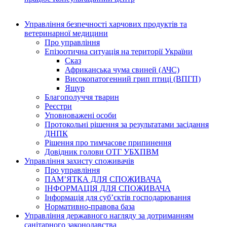
Управління безпечності харчових продуктів та
ветеринарної медицини
Про управління
Епізоотична ситуація на території України
Сказ
Африканська чума свиней (АЧС)
Високопатогенний грип птиці (ВПГП)
Ящур
Благополуччя тварин
Реєстри
Уповноважені особи
Протокольні рішення за результатами засідання
ДНПК
Рішення про тимчасове припинення
Довідник голови ОТГ УБХПВМ
Управління захисту споживачів
Про управління
ПАМ’ЯТКА ДЛЯ СПОЖИВАЧА
ІНФОРМАЦІЯ ДЛЯ СПОЖИВАЧА
Інформація для суб’єктів господарювання
Нормативно-правова база
Управління державного нагляду за дотриманням
санітарного законодавства