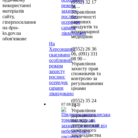
(0552)
32 17
використанні
36 –
матеріалів
Управління
сайту,
безпечності
харчових
гіперпосилання
продуктів та
на dpss-
ветеринарної
ks.gov.ua
медицини
обов'язкове
На
(0552)
26 36
Херсонщині
06, (091) 331
скасовано
98 90
–
особливий
Управління
режим
захисту прав
захисту
споживачів та
рослин:
контролю за
осередок
регульованими
сарани
цінами
ліквідовано
(0552) 35 24
07.08.2026
74 –
Управління
державного
нагляду за
дотриманням
санітарного
законодавства