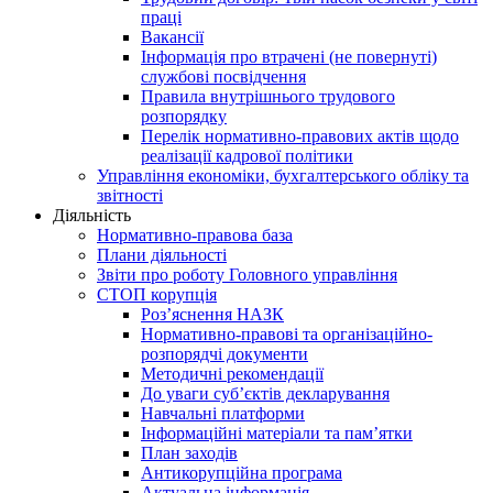
праці
Вакансії
Інформація про втрачені (не повернуті)
службові посвідчення
Правила внутрішнього трудового
розпорядку
Перелік нормативно-правових актів щодо
реалізації кадрової політики
Управління економіки, бухгалтерського обліку та
звітності
Діяльність
Нормативно-правова база
Плани діяльності
Звіти про роботу Головного управління
СТОП корупція
Роз’яснення НАЗК
Нормативно-правові та організаційно-
розпорядчі документи
Методичні рекомендації
До уваги суб’єктів декларування
Навчальні платформи
Інформаційні матеріали та пам’ятки
План заходів
Антикорупційна програма
Актуальна інформація