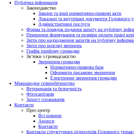
Публічна інформація
Законодавство
Закони та інші нормативно-правові акти
Локальні та внутрішні документи Головного 
Адміністративні послуги
Форма та порядок подання запиту на публічну інф
Принципи формування та розміри оплати праці кер
Звіти про надходження запитів на публічну інформ
Звіти про розгляд звернень
Графік прийому громадян
Зв’язки з громадськістю
Звернення громадян
Нормативно-правова база
Оформити письмове звернення
Електронне звернення громадян
Міжнародне співробітництво
Ветеринарія та безпечність
Фітосанітарія
Захист споживачів
Контакти
Прес-центр
Всі новини
Анонси
Контакти
Контакти структурних підрозділів Головного управ