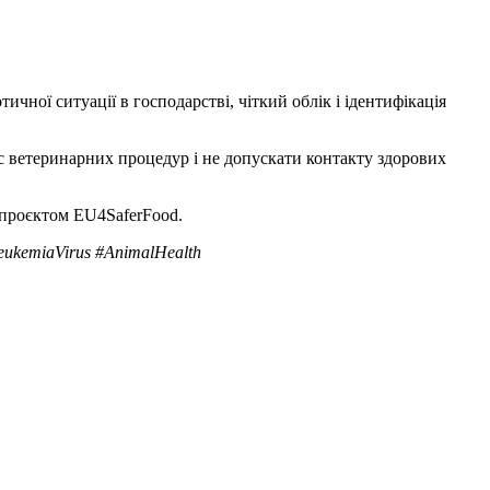
ної ситуації в господарстві, чіткий облік і ідентифікація
с ветеринарних процедур і не допускати контакту здорових
 проєктом EU4SaferFood.
ukemiaVirus #AnimalHealth