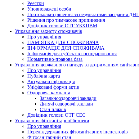
Реєстри
Уповноважені особи
Протокольні рішення за результатами засідання ДН
Рішення про тимчасове припинення
Довідник голови ОТГ УБХПВМ
Управління захисту споживачів
Про управління
ПАМ’ЯТКА ДЛЯ СПОЖИВАЧА
ІНФОРМАЦІЯ ДЛЯ СПОЖИВАЧА
Інформація для суб’єктів господарювання
Нормативно-правова база
Управління державного нагляду за дотриманням санітарн
Про управління
Публічна карта
Актуальна інформація
Уніфіковані форми актів
Оздоровча кампанія
Загальнооздоровчі заклади
Дитячі оздоровчі заклади
Стан пляжів
Довідник голови ОТГ СЕС
Управління фітосанітарної безпеки
Про управління
Перелік державних фітосанітарних інспекторів
Фітосанітарний стан