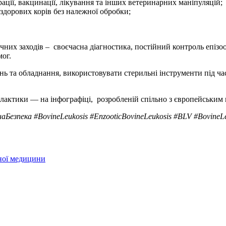
ції, вакцинації, лікування та інших ветеринарних маніпуляцій;
 здорових корів без належної обробки;
 заходів – своєчасна діагностика, постійний контроль епізоотич
ог.
 та обладнання, використовувати стерильні інструменти під ча
лактики — на інфографіці, розробленій спільно з європейським
зпека #BovineLeukosis #EnzooticBovineLeukosis #BLV #BovineLe
рної медицини