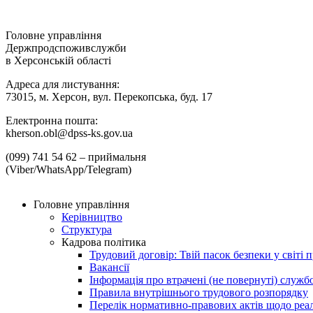
Головне управління
Держпродспоживслужби
в Херсонській області
Адреса для листування:
73015, м. Херсон, вул. Перекопська, буд. 17
Електронна пошта:
kherson.obl@dpss-ks.gov.ua
(099) 741 54 62 – приймальня
(Viber/WhatsApp/Telegram)
Головне управління
Керівництво
Структура
Кадрова політика
Трудовий договір: Твій пасок безпеки у світі п
Вакансії
Інформація про втрачені (не повернуті) служб
Правила внутрішнього трудового розпорядку
Перелік нормативно-правових актів щодо реалі