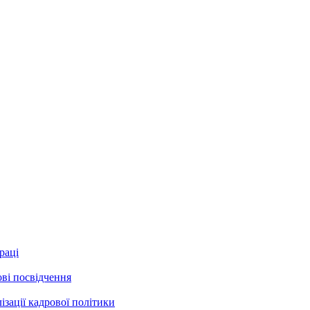
раці
ові посвідчення
зації кадрової політики