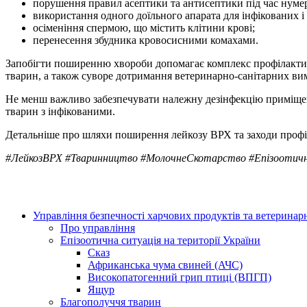
порушення правил асептики та антисептики під час нумера
використання одного доїльного апарата для інфікованих і
осіменіння спермою, що містить клітини крові;
перенесення збудника кровосисними комахами.
Запобігти поширенню хвороби допомагає комплекс профілактичних
тварин, а також суворе дотримання ветеринарно-санітарних вим
Не менш важливо забезпечувати належну дезінфекцію приміщень
тварин з інфікованими.
Детальніше про шляхи поширення лейкозу ВРХ та заходи профі
#ЛейкозВРХ #Тваринництво #МолочнеСкотарство #ЕпізоотичнаБе
Управління безпечності харчових продуктів та ветерина
Про управління
Епізоотична ситуація на території України
Сказ
Африканська чума свиней (АЧС)
Високопатогенний грип птиці (ВПГП)
Ящур
Благополуччя тварин