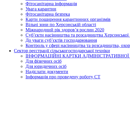
Фітосанітарна інформація
Увага карантин
Фітосанітарна безпека
Карти поширення карантинних організмів
Вільні зони по Херсонській області
Міжнародний рік здоров’я рослин 2020
Суб’єкти насінництва та розсадництва Херсонської 
До уваги суб’єктів господарювання
Контроль у сфері насінництва та розсадництва, охо
Сектор реєстрації сільськогосподарської техніки
ІНФОРМАЦІЙНІ КАРТКИ АДМІНІСТРАТИВНОЇ
Для фізичних осіб
Для юридичних осіб
Надіслати документи
Інформація про проведену роботу СТ