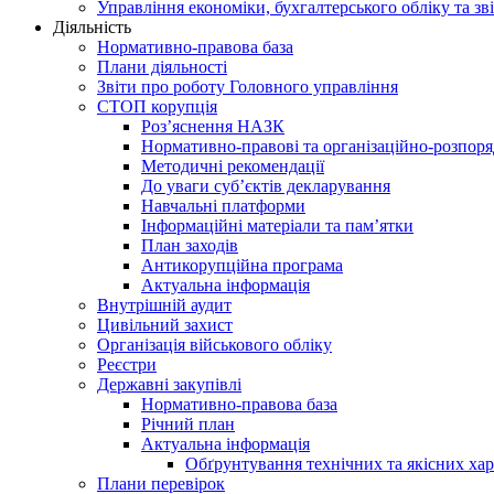
Управління економіки, бухгалтерського обліку та зві
Діяльність
Нормативно-правова база
Плани діяльності
Звіти про роботу Головного управління
СТОП корупція
Роз’яснення НАЗК
Нормативно-правові та організаційно-розпор
Методичні рекомендації
До уваги суб’єктів декларування
Навчальні платформи
Інформаційні матеріали та пам’ятки
План заходів
Антикорупційна програма
Актуальна інформація
Внутрішній аудит
Цивільний захист
Організація військового обліку
Реєстри
Державні закупівлі
Нормативно-правова база
Річний план
Актуальна інформація
Обґрунтування технічних та якісних хар
Плани перевірок