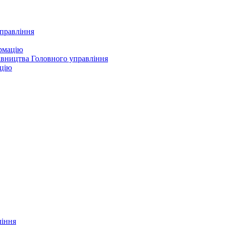
управління
ормацію
івництва Головного управління
ацію
ління