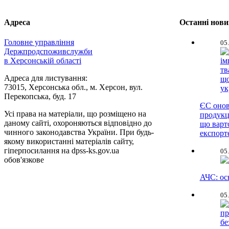
Адреса
Останні нов
Головне управління
05
Держпродспоживслужби
в Херсонській області
Адреса для листування:
73015, Херсонська обл., м. Херсон, вул.
Перекопська, буд. 17
ЄС онов
Усі права на матеріали, що розміщено на
продукц
даному сайті, охороняються відповідно до
що варт
чинного законодавства України. При будь-
експорт
якому використанні матеріалів сайту,
гіперпосилання на dpss-ks.gov.ua
05
обов'язкове
АЧС: ос
05