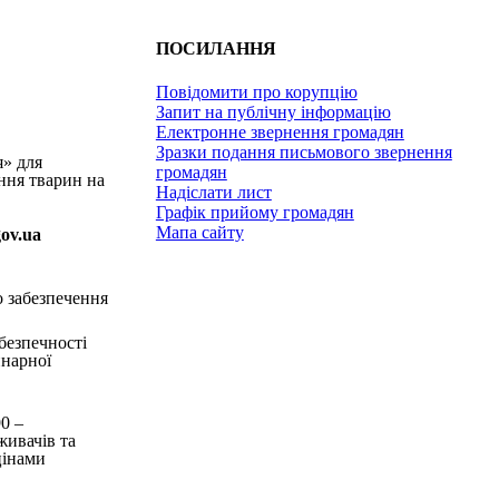
ПОСИЛАННЯ
Повідомити про корупцію
Запит на публічну інформацію
Електронне звернення громадян
Зразки подання письмового звернення
я» для
громадян
ння тварин на
Надіслати лист
Графік прийому громадян
Мапа сайту
gov.ua
о забезпечення
безпечності
инарної
90
–
живачів та
цінами