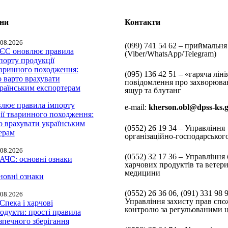
ини
Контакти
.08.2026
(099) 741 54 62 – приймальня
(Viber/WhatsApp/Telegram)
(095) 136 42 51 – «гаряча ліні
повідомлення про захворюва
ящур та блутанг
лює правила імпорту
e-mail:
kherson.obl@dpss-ks.
ії тваринного походження:
о врахувати українським
(0552)
26 19 34 – Управління
ерам
організаційно-господарськог
.08.2026
(0552)
32 17 36 – Управління 
харчових продуктів та ветер
медицини
новні ознаки
(0552)
26 36 06, (091) 331 98 
.08.2026
Управління захисту прав спо
контролю за регульованими 