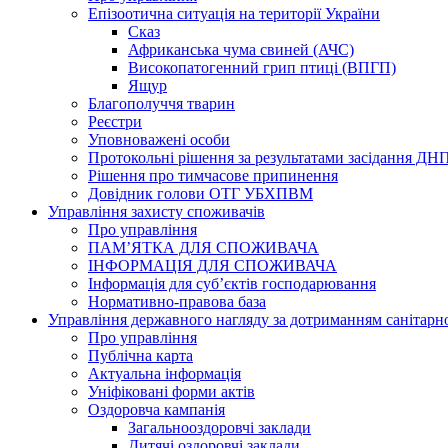
Епізоотична ситуація на території України
Сказ
Африканська чума свиней (АЧС)
Високопатогенний грип птиці (ВПГП)
Ящур
Благополуччя тварин
Реєстри
Уповноважені особи
Протокольні рішення за результатами засідання ДН
Рішення про тимчасове припинення
Довідник голови ОТГ УБХПВМ
Управління захисту споживачів
Про управління
ПАМ’ЯТКА ДЛЯ СПОЖИВАЧА
ІНФОРМАЦІЯ ДЛЯ СПОЖИВАЧА
Інформація для суб’єктів господарювання
Нормативно-правова база
Управління державного нагляду за дотриманням санітарн
Про управління
Публічна карта
Актуальна інформація
Уніфіковані форми актів
Оздоровча кампанія
Загальнооздоровчі заклади
Дитячі оздоровчі заклади