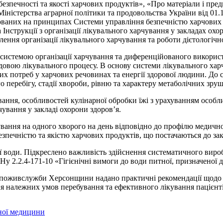
езпечності та якості харчових продуктів», «Про матеріали і пре
Міністерства аграрної політики та продовольства України від 0
ованих на принципах Системи управління безпечністю харчових 
 Інструкції з організації лікувального харчування у закладах ох
ення організації лікувального харчування та роботи дієтологічно
 системою організації харчування та диференційованого викорис
ладовою лікувального процесу. В основу системи лікувального х
них потреб у харчових речовинах та енергії здорової людини. Д
о перебігу, стадії хвороби, рівню та характеру метаболічних зруш
ння, особливостей кулінарної обробки їжі з урахуванням особлив
чування у закладі охорони здоров’я.
ння на одного хворого на день відповідно до профілю медичног
зпечністю та якістю харчових продуктів, що постачаються до зак
ої води. Підкреслено важливість здійснення систематичного виро
Ну 2.2.4-171-10 «Гігієнічні вимоги до води питної, призначено
поживслужби Херсонщини надано практичні рекомендації щодо уд
ня належних умов перебування та ефективного лікування пацієнті
рної медицини