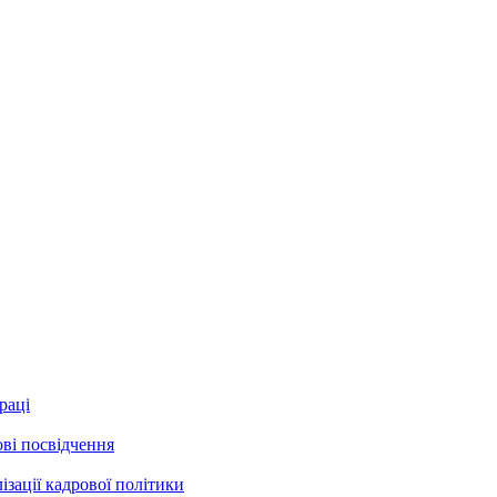
раці
ові посвідчення
зації кадрової політики