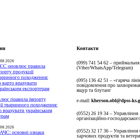
ини
Контакти
.08.2026
(099) 741 54 62 – приймальня
(Viber/WhatsApp/Telegram)
(095) 136 42 51 – «гаряча ліні
повідомлення про захворюва
ящур та блутанг
лює правила імпорту
e-mail:
kherson.obl@dpss-ks.
ії тваринного походження:
о врахувати українським
(0552)
26 19 34 – Управління
ерам
організаційно-господарськог
.08.2026
(0552)
32 17 36 – Управління 
харчових продуктів та ветер