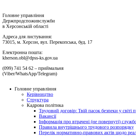
Головне управління
Держпродспоживслужби
в Херсонській області
Адреса для листування:
73015, м. Херсон, вул. Перекопська, буд. 17
Електронна пошта:
kherson.obl@dpss-ks.gov.ua
(099) 741 54 62 – приймальня
(Viber/WhatsApp/Telegram)
Головне управління
Керівництво
Структура
Кадрова політика
Трудовий договір: Твій пасок безпеки у світі п
Вакансії
Інформація про втрачені (не повернуті) служб
Правила внутрішнього трудового розпорядку
Перелік нормативно-правових актів щодо реалі