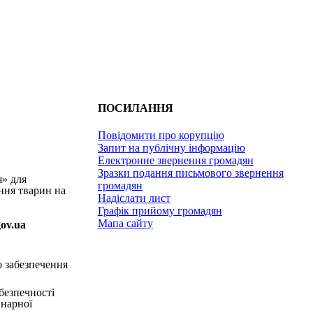
ПОСИЛАННЯ
Повідомити про корупцію
Запит на публічну інформацію
Електронне звернення громадян
Зразки подання письмового звернення
я» для
громадян
ння тварин на
Надіслати лист
Графік прийому громадян
Мапа сайту
gov.ua
о забезпечення
безпечності
инарної