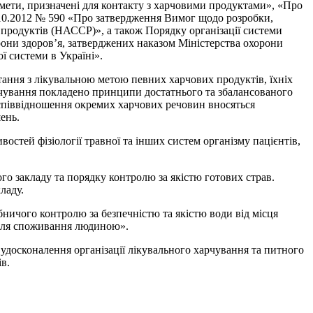
дмети, призначені для контакту з харчовими продуктами», «Про
1.10.2012 № 590 «Про затвердження Вимог щодо розробки,
продуктів (НАССР)», а також Порядку організації системи
орони здоров’я, затверджених наказом Міністерства охорони
ї системи в Україні».
тання з лікувальною метою певних харчових продуктів, їхніх
арчування покладено принципи достатнього та збалансованого
о співвідношення окремих харчових речовин вносяться
ень.
остей фізіології травної та інших систем організму пацієнтів,
о закладу та порядку контролю за якістю готових страв.
ладу.
бничого контролю за безпечністю та якістю води від місця
ї для споживання людиною».
осконалення організації лікувального харчування та питного
в.