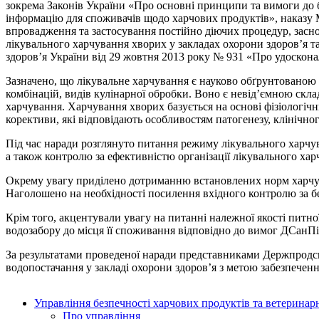
зокрема Законів України «Про основні принципи та вимоги до б
інформацію для споживачів щодо харчових продуктів», наказу 
впровадження та застосування постійно діючих процедур, засн
лікувального харчування хворих у закладах охорони здоров’я та
здоров’я України від 29 жовтня 2013 року № 931 «Про удосконал
Зазначено, що лікувальне харчування є науково обґрунтованою
комбінацій, видів кулінарної обробки. Воно є невід’ємною ск
харчування. Харчування хворих базується на основі фізіологіч
корективи, які відповідають особливостям патогенезу, клінічног
Під час наради розглянуто питання режиму лікувального харчува
а також контролю за ефективністю організації лікувального хар
Окрему увагу приділено дотриманню встановлених норм харчува
Наголошено на необхідності посилення вхідного контролю за бе
Крім того, акцентували увагу на питанні належної якості питн
водозабору до місця її споживання відповідно до вимог ДСанПі
За результатами проведеної наради представниками Держпродс
водопостачання у закладі охорони здоров’я з метою забезпечен
Управління безпечності харчових продуктів та ветерина
Про управління