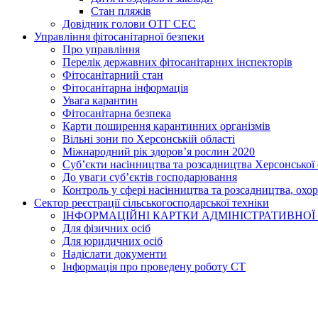
Стан пляжів
Довідник голови ОТГ СЕС
Управління фітосанітарної безпеки
Про управління
Перелік державних фітосанітарних інспекторів
Фітосанітарний стан
Фітосанітарна інформація
Увага карантин
Фітосанітарна безпека
Карти поширення карантинних організмів
Вільні зони по Херсонській області
Міжнародний рік здоров’я рослин 2020
Суб’єкти насінництва та розсадництва Херсонської 
До уваги суб’єктів господарювання
Контроль у сфері насінництва та розсадництва, охо
Сектор реєстрації сільськогосподарської техніки
ІНФОРМАЦІЙНІ КАРТКИ АДМІНІСТРАТИВНОЇ
Для фізичних осіб
Для юридичних осіб
Надіслати документи
Інформація про проведену роботу СТ