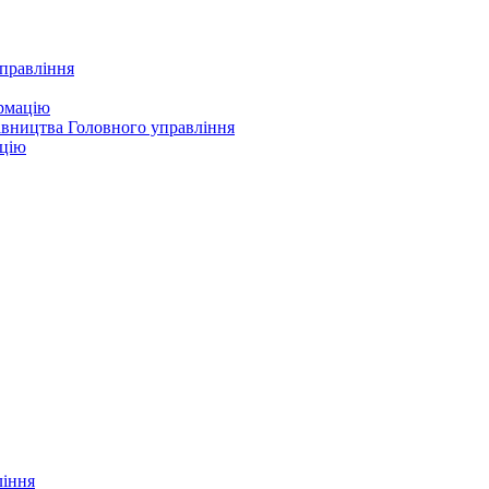
управління
ормацію
івництва Головного управління
ацію
ління