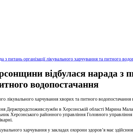
рсонщини відбулася нарада з п
питного водопостачання
ного лікувального харчування хворих та питного водопостачання в
іння Держпродспоживслужби в Херсонській області Марина Малах
ник Херсонського районного управління Головного управління В
ікарні.
кувального харчування у закладах охорони здоров’я має здійсню