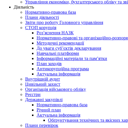
Управління економіки, бухгалтерського обліку та зві
Діяльність
Нормативно-правова база
Плани діяльності
Звіти про роботу Головного управління
СТОП корупція
Роз’яснення НАЗК
Нормативно-правові та організаційно-розпор
Методичні рекомендації
До уваги суб’єктів декларування
Навчальні платформи
Інформаційні матеріали та пам’ятки
План заходів
Антикорупційна програма
Актуальна інформація
Внутрішній аудит
Цивільний захист
Організація військового обліку
Реєстри
Державні закупівлі
Нормативно-правова база
Річний план
Актуальна інформація
Обґрунтування технічних та якісних хар
Плани перевірок