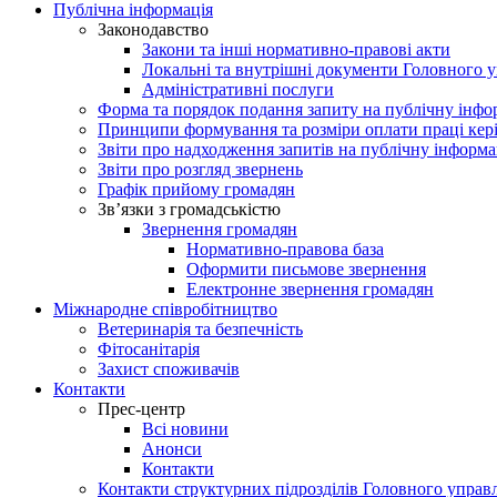
Публічна інформація
Законодавство
Закони та інші нормативно-правові акти
Локальні та внутрішні документи Головного 
Адміністративні послуги
Форма та порядок подання запиту на публічну інф
Принципи формування та розміри оплати праці кер
Звіти про надходження запитів на публічну інформ
Звіти про розгляд звернень
Графік прийому громадян
Зв’язки з громадськістю
Звернення громадян
Нормативно-правова база
Оформити письмове звернення
Електронне звернення громадян
Міжнародне співробітництво
Ветеринарія та безпечність
Фітосанітарія
Захист споживачів
Контакти
Прес-центр
Всі новини
Анонси
Контакти
Контакти структурних підрозділів Головного управ