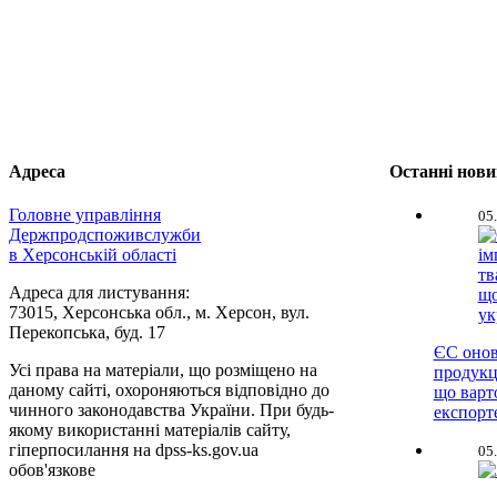
Адреса
Останні нов
Головне управління
05
Держпродспоживслужби
в Херсонській області
Адреса для листування:
73015, Херсонська обл., м. Херсон, вул.
Перекопська, буд. 17
ЄС онов
Усі права на матеріали, що розміщено на
продукц
даному сайті, охороняються відповідно до
що варт
чинного законодавства України. При будь-
експорт
якому використанні матеріалів сайту,
гіперпосилання на dpss-ks.gov.ua
05
обов'язкове