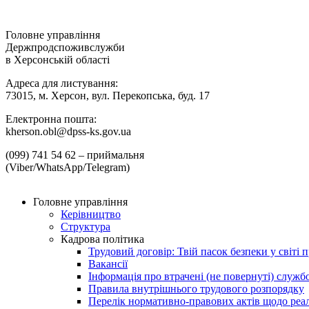
Головне управління
Держпродспоживслужби
в Херсонській області
Адреса для листування:
73015, м. Херсон, вул. Перекопська, буд. 17
Електронна пошта:
kherson.obl@dpss-ks.gov.ua
(099) 741 54 62 – приймальня
(Viber/WhatsApp/Telegram)
Головне управління
Керівництво
Структура
Кадрова політика
Трудовий договір: Твій пасок безпеки у світі п
Вакансії
Інформація про втрачені (не повернуті) служб
Правила внутрішнього трудового розпорядку
Перелік нормативно-правових актів щодо реалі