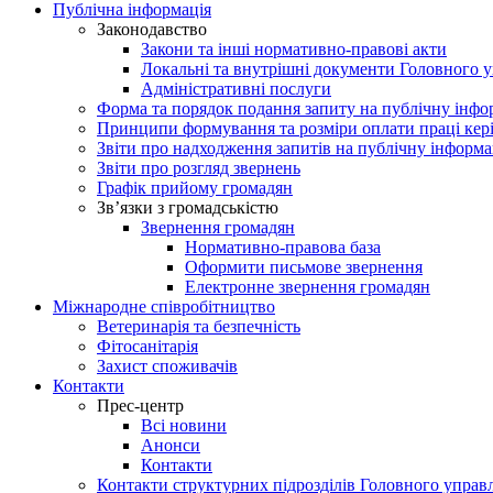
Публічна інформація
Законодавство
Закони та інші нормативно-правові акти
Локальні та внутрішні документи Головного 
Адміністративні послуги
Форма та порядок подання запиту на публічну інф
Принципи формування та розміри оплати праці кер
Звіти про надходження запитів на публічну інформ
Звіти про розгляд звернень
Графік прийому громадян
Зв’язки з громадськістю
Звернення громадян
Нормативно-правова база
Оформити письмове звернення
Електронне звернення громадян
Міжнародне співробітництво
Ветеринарія та безпечність
Фітосанітарія
Захист споживачів
Контакти
Прес-центр
Всі новини
Анонси
Контакти
Контакти структурних підрозділів Головного управ