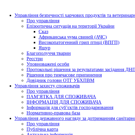
Управління безпечності харчових продуктів та ветерина
Про управління
Епізоотична ситуація на території України
Сказ
Африканська чума свиней (АЧС)
Високопатогенний грип птиці (ВПГП)
Ящур
Благополуччя тварин
Реєстри
Уповноважені особи
Протокольні рішення за результатами засідання ДН
Рішення про тимчасове припинення
Довідник голови ОТГ УБХПВМ
Управління захисту споживачів
Про управління
ПАМ’ЯТКА ДЛЯ СПОЖИВАЧА
ІНФОРМАЦІЯ ДЛЯ СПОЖИВАЧА
Інформація для суб’єктів господарювання
Нормативно-правова база
Управління державного нагляду за дотриманням санітарн
Про управління
Публічна карта
Актуальна інформація