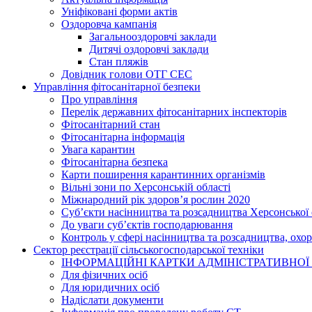
Уніфіковані форми актів
Оздоровча кампанія
Загальнооздоровчі заклади
Дитячі оздоровчі заклади
Стан пляжів
Довідник голови ОТГ СЕС
Управління фітосанітарної безпеки
Про управління
Перелік державних фітосанітарних інспекторів
Фітосанітарний стан
Фітосанітарна інформація
Увага карантин
Фітосанітарна безпека
Карти поширення карантинних організмів
Вільні зони по Херсонській області
Міжнародний рік здоров’я рослин 2020
Суб’єкти насінництва та розсадництва Херсонської 
До уваги суб’єктів господарювання
Контроль у сфері насінництва та розсадництва, охо
Сектор реєстрації сільськогосподарської техніки
ІНФОРМАЦІЙНІ КАРТКИ АДМІНІСТРАТИВНОЇ
Для фізичних осіб
Для юридичних осіб
Надіслати документи