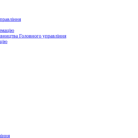
управління
ормацію
івництва Головного управління
ацію
ління