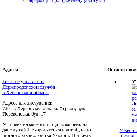
Інформація про проведену роботу СТ
Адреса
Останні нов
Головне управління
07
Держпродспоживслужби
в Херсонській області
Адреса для листування:
73015, Херсонська обл., м. Херсон, вул.
Перекопська, буд. 17
Усі права на матеріали, що розміщено на
даному сайті, охороняються відповідно до
У Берис
чинного законодавства України. При будь-
проанал