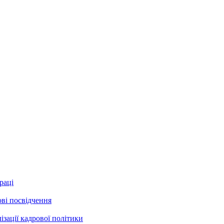
раці
ові посвідчення
зації кадрової політики