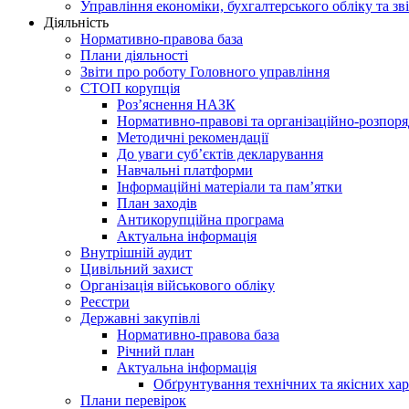
Управління економіки, бухгалтерського обліку та зві
Діяльність
Нормативно-правова база
Плани діяльності
Звіти про роботу Головного управління
СТОП корупція
Роз’яснення НАЗК
Нормативно-правові та організаційно-розпор
Методичні рекомендації
До уваги суб’єктів декларування
Навчальні платформи
Інформаційні матеріали та пам’ятки
План заходів
Антикорупційна програма
Актуальна інформація
Внутрішній аудит
Цивільний захист
Організація військового обліку
Реєстри
Державні закупівлі
Нормативно-правова база
Річний план
Актуальна інформація
Обґрунтування технічних та якісних хар
Плани перевірок