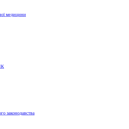
рної медицини
ПК
ого законодавства