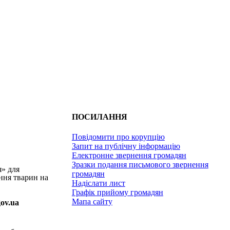
ПОСИЛАННЯ
Повідомити про корупцію
Запит на публічну інформацію
Електронне звернення громадян
Зразки подання письмового звернення
я» для
громадян
ння тварин на
Надіслати лист
Графік прийому громадян
Мапа сайту
gov.ua