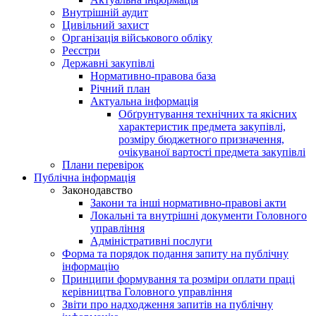
Внутрішній аудит
Цивільний захист
Організація військового обліку
Реєстри
Державні закупівлі
Нормативно-правова база
Річний план
Актуальна інформація
Обґрунтування технічних та якісних
характеристик предмета закупівлі,
розміру бюджетного призначення,
очікуваної вартості предмета закупівлі
Плани перевірок
Публічна інформація
Законодавство
Закони та інші нормативно-правові акти
Локальні та внутрішні документи Головного
управління
Адміністративні послуги
Форма та порядок подання запиту на публічну
інформацію
Принципи формування та розміри оплати праці
керівництва Головного управління
Звіти про надходження запитів на публічну