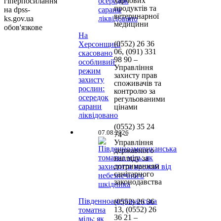
харчових
гіперпосилання
продуктів та
на dpss-
ветеринарної
ks.gov.ua
медицини
обов'язкове
На
(0552)
26 36
Херсонщині
06, (091) 331
скасовано
98 90
–
особливий
Управління
режим
захисту прав
захисту
споживачів та
рослин:
контролю за
осередок
регульованими
сарани
цінами
ліквідовано
(0552) 35 24
07.08.2026
74 –
Управління
державного
нагляду за
дотриманням
санітарного
законодавства
Південноамериканська
(0552) 26 36
13, (0552) 26
томатна
36 21 –
міль: як