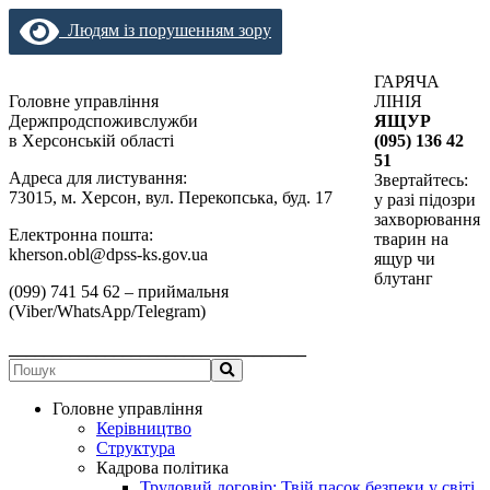
Людям із порушенням зору
ГАРЯЧА
Головне управління
ЛІНІЯ
Держпродспоживслужби
ЯЩУР
в Херсонській області
(095) 136 42
51
Адреса для листування:
Звертайтесь:
73015, м. Херсон, вул. Перекопська, буд. 17
у разі підозри
захворювання
Електронна пошта:
тварин на
kherson.obl@dpss-ks.gov.ua
ящур чи
блутанг
(099) 741 54 62 – приймальня
(Viber/WhatsApp/Telegram)
__________________________________
Головне управління
Керівництво
Структура
Кадрова політика
Трудовий договір: Твій пасок безпеки у світі