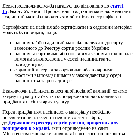
Держпродспоживслужба нагадує, що відповідно до
статті
15
Закону України «Про насіння і садивний матеріал» насіння
і садивний матеріал вводяться в обіг після їх сертифікації.
Сертифікати на насіння або сертифікати на садивний матеріал
можуть бути видані, якщо:
насіння та/або садивний матеріал належить до сорту,
занесеного до Реєстру сортів рослин України;
насіння за сортовими або посівними якостями відповідає
вимогам законодавства у сфері насінництва та
розсадництва;
садивний матеріал за сортовими або товарними
якостями відповідає вимогам законодавства у сфері
насінництва та розсадництва.
Враховуючи наближення весняної посівної кампанії, хочемо
звернути увагу суб’єктів господарювання на особливості
придбання насіння ярих культур.
Перед придбанням насіннєвого матеріалу необхідно
перевірити чи занесений певний сорт чи гібрид
до
Державного реєстру сортів рослин, придатних для
поширення в Україні
,
який оприлюднено на сайті
Міністерства економіки, довкілля і сільського господарства