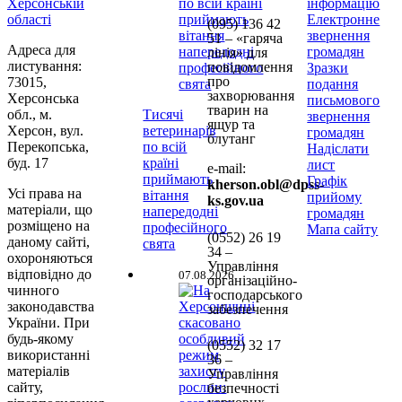
Херсонській
інформацію
області
Електронне
(095) 136 42
звернення
51 – «гаряча
Адреса для
громадян
лінія» для
листування:
повідомлення
Зразки
про
73015,
подання
захворювання
Херсонська
письмового
тварин на
обл., м.
Тисячі
звернення
ящур та
Херсон, вул.
ветеринарів
громадян
блутанг
Перекопська,
по всій
Надіслати
буд. 17
країні
лист
e-mail:
приймають
Графік
kherson.obl@dpss-
Усі права на
вітання
прийому
ks.gov.ua
матеріали, що
напередодні
громадян
розміщено на
професійного
Мапа сайту
(0552)
26 19
даному сайті,
свята
34 –
охороняються
Управління
відповідно до
07.08.2026
організаційно-
чинного
господарського
законодавства
забезпечення
України. При
будь-якому
(0552)
32 17
використанні
36 –
матеріалів
Управління
сайту,
безпечності