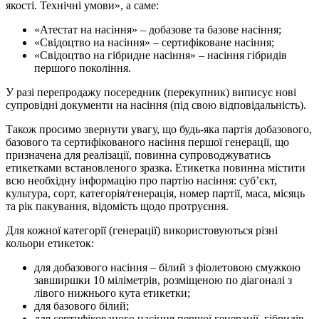
якості. Технічні умови», а саме:
«Атестат на насіння» – добазове та базове насіння;
«Свідоцтво на насіння» – сертифіковане насіння;
«Свідоцтво на гібридне насіння» – насіння гібридів
першого покоління.
У разі перепродажу посередник (перекупник) виписує нові
супровідні документи на насіння (під свою відповідальність).
Також просимо звернути увагу, що будь-яка партія добазового,
базового та сертифікованого насіння першої генерації, що
призначена для реалізації, повинна супроводжуватись
етикетками встановленого зразка. Етикетка повинна містити
всю необхідну інформацію про партію насіння: суб’єкт,
культура, сорт, категорія/генерація, номер партії, маса, місяць
та рік пакування, відомість щодо протруєння.
Для кожної категорії (генерації) використовуються різні
кольори етикеток:
для добазового насіння – білий з фіолетовою смужкою
завширшки 10 міліметрів, розміщеною по діагоналі з
лівого нижнього кута етикетки;
для базового білий;
для сертифікованого насіння першої генерації, гібридів