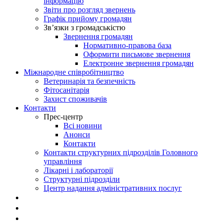
інформацію
Звіти про розгляд звернень
Графік прийому громадян
Зв’язки з громадськістю
Звернення громадян
Нормативно-правова база
Оформити письмове звернення
Електронне звернення громадян
Міжнародне співробітництво
Ветеринарія та безпечність
Фітосанітарія
Захист споживачів
Контакти
Прес-центр
Всі новини
Анонси
Контакти
Контакти структурних підрозділів Головного
управління
Лікарні і лабораторії
Структурні підрозділи
Центр надання адміністративних послуг