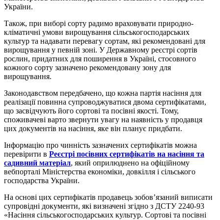
України.
Також, при виборі сорту радимо враховувати природно-
кліматичні умови вирощування сільськогосподарських
культур та надавати перевагу сортам, які рекомендовані для
вирощування у певній зоні. У Державному реєстрі сортів
рослин, придатних для поширення в Україні, стосовного
кожного сорту зазначено рекомендовану зону для
вирощування.
Законодавством передбачено, що кожна партія насіння для
реалізації повинна супроводжуватися двома сертифікатами,
що засвідчують його сортові та посівні якості. Тому,
споживачеві варто звернути увагу на наявність у продавця
цих документів на насіння, яке він планує придбати.
Інформацію про чинність зазначених сертифікатів можна
перевірити в
Реєстрі посівних сертифікатів на насіння та
садивний матеріал
,
який оприлюднено на офіційному
вебпорталі Міністерства економіки, довкілля і сільського
господарства України.
На основі цих сертифікатів продавець зобов’язаний виписати
супровідні документи, які визначені згідно з ДСТУ 2240-93
«Насіння сільськогосподарських культур. Сортові та посівні