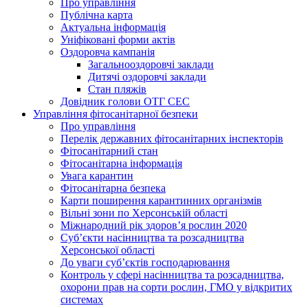
Про управління
Публічна карта
Актуальна інформація
Уніфіковані форми актів
Оздоровча кампанія
Загальнооздоровчі заклади
Дитячі оздоровчі заклади
Стан пляжів
Довідник голови ОТГ СЕС
Управління фітосанітарної безпеки
Про управління
Перелік державних фітосанітарних інспекторів
Фітосанітарний стан
Фітосанітарна інформація
Увага карантин
Фітосанітарна безпека
Карти поширення карантинних організмів
Вільні зони по Херсонській області
Міжнародний рік здоров’я рослин 2020
Суб’єкти насінництва та розсадництва
Херсонської області
До уваги суб’єктів господарювання
Контроль у сфері насінництва та розсадництва,
охорони прав на сорти рослин, ГМО у відкритих
системах