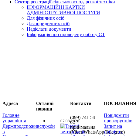
Сектор реєстрації сільськогосподарської техніки
ІНФОРМАЦІЙНІ КАРТКИ
АДМІНІСТРАТИВНОЇ ПОСЛУГИ
Для фізичних осіб
Для юридичних осіб
Надіслати документи
Інформація про проведену роботу СТ
Адреса
Останні
Контакти
ПОСИЛАНН
новини
Головне
Повідомити
(099) 741 54
управління
про корупцію
07.08.2026
62 –
Держпродспоживслужби
Запит на
приймальня
в
публічну
(Viber/WhatsApp/Telegram)