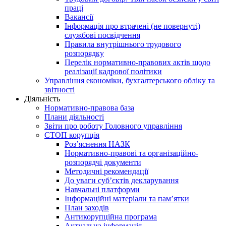
праці
Вакансії
Інформація про втрачені (не повернуті)
службові посвідчення
Правила внутрішнього трудового
розпорядку
Перелік нормативно-правових актів щодо
реалізації кадрової політики
Управління економіки, бухгалтерського обліку та
звітності
Діяльність
Нормативно-правова база
Плани діяльності
Звіти про роботу Головного управління
СТОП корупція
Роз’яснення НАЗК
Нормативно-правові та організаційно-
розпорядчі документи
Методичні рекомендації
До уваги суб’єктів декларування
Навчальні платформи
Інформаційні матеріали та пам’ятки
План заходів
Антикорупційна програма
Актуальна інформація