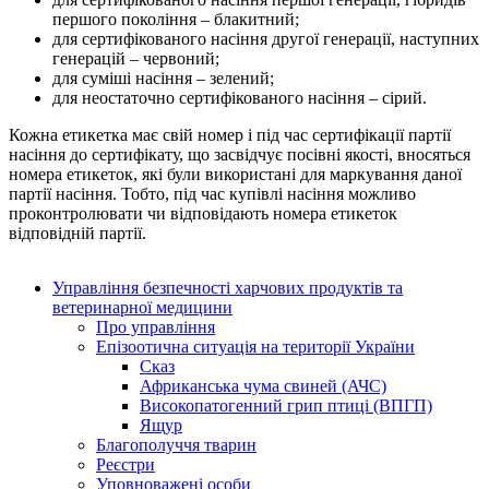
першого покоління – блакитний;
для сертифікованого насіння другої генерації, наступних
генерацій – червоний;
для суміші насіння – зелений;
для неостаточно сертифікованого насіння – сірий.
Кожна етикетка має свій номер і під час сертифікації партії
насіння до сертифікату, що засвідчує посівні якості, вносяться
номера етикеток, які були використані для маркування даної
партії насіння. Тобто, під час купівлі насіння можливо
проконтролювати чи відповідають номера етикеток
відповідній партії.
Управління безпечності харчових продуктів та
ветеринарної медицини
Про управління
Епізоотична ситуація на території України
Сказ
Африканська чума свиней (АЧС)
Високопатогенний грип птиці (ВПГП)
Ящур
Благополуччя тварин
Реєстри
Уповноважені особи