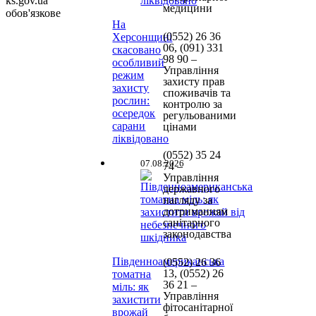
ks.gov.ua
медицини
обов'язкове
На
(0552)
26 36
Херсонщині
06, (091) 331
скасовано
98 90
–
особливий
Управління
режим
захисту прав
захисту
споживачів та
рослин:
контролю за
осередок
регульованими
сарани
цінами
ліквідовано
(0552) 35 24
07.08.2026
74 –
Управління
державного
нагляду за
дотриманням
санітарного
законодавства
Південноамериканська
(0552) 26 36
13, (0552) 26
томатна
36 21 –
міль: як
Управління
захистити
фітосанітарної
врожай