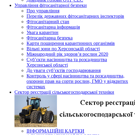
Управління фітосанітарної безпеки
Про управління
Перелік державних фітосанітарних інспекторів
Фітосанітарний стан
Фітосанітарна інформація
Увага карантин
Фітосанітарна безпека
Карти поширення карантинних організмів
Вільні зони по Херсонській області
Міжнародний рік здоров’я рослин 2020
Суб’єкти насінництва та розсадництва
Херсонської області
До уваги суб’єктів господарювання
Контроль у сфері насінництва та розсадництва,
охорони прав на сорти рослин, ГМО у відкритих
системах
Сектор реєстрації сільськогосподарської техніки
ІНФОРМАЦІЙНІ КАРТКИ