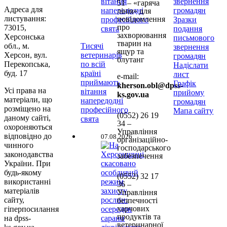
звернення
51 – «гаряча
Адреса для
громадян
лінія» для
листування:
повідомлення
Зразки
про
73015,
подання
захворювання
Херсонська
письмового
тварин на
обл., м.
Тисячі
звернення
ящур та
Херсон, вул.
ветеринарів
громадян
блутанг
Перекопська,
по всій
Надіслати
буд. 17
країні
лист
e-mail:
приймають
Графік
kherson.obl@dpss-
Усі права на
вітання
прийому
ks.gov.ua
матеріали, що
напередодні
громадян
розміщено на
професійного
Мапа сайту
(0552)
26 19
даному сайті,
свята
34 –
охороняються
Управління
відповідно до
07.08.2026
організаційно-
чинного
господарського
законодавства
забезпечення
України. При
будь-якому
(0552)
32 17
використанні
36 –
матеріалів
Управління
сайту,
безпечності
харчових
гіперпосилання
продуктів та
на dpss-
ветеринарної