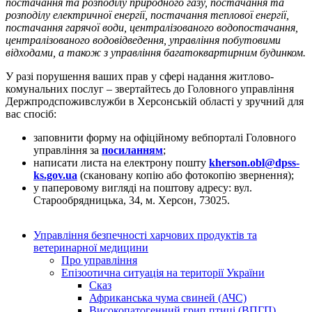
постачання та розподілу природного газу, постачання та
розподілу електричної енергії, постачання теплової енергії,
постачання гарячої води, централізованого водопостачання,
централізованого водовідведення, управління побутовими
відходами, а також з управління багатоквартирним будинком.
У разі порушення ваших прав у сфері надання житлово-
комунальних послуг – звертайтесь до Головного управління
Держпродспоживслужби в Херсонській області у зручний для
вас спосіб:
заповнити форму на офіційному вебпорталі Головного
управління за
посиланням
;
написати листа на електрону пошту
kherson.obl@dpss-
ks.gov.ua
(скановану копію або фотокопію звернення);
у паперовому вигляді на поштову адресу: вул.
Старообрядницька, 34, м. Херсон, 73025.
Управління безпечності харчових продуктів та
ветеринарної медицини
Про управління
Епізоотична ситуація на території України
Сказ
Африканська чума свиней (АЧС)
Високопатогенний грип птиці (ВПГП)