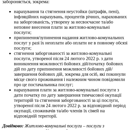
забороняється, зокрема:
нарахування та стягнення неустойки (штрафів, пені),
інфляційних нарахувань, процентів річних, нарахованих
на заборгованість, утворену за несвоєчасне та/або
неповне внесення плати за житлово-комунальні
послуги;
припинення/зупинення надання житлово-комунальних
послуг у разі їх неоплати або оплати не в повному обсязі
послуги;
стягнення заборгованості за житлово-комунальні
послуги, утвореної після 24 лютого 2022 р. з дати
виникнення можливості бойових дій/початку бойових
дій по дату припинення можливості бойових дій/
завершення бойових дій, зокрема для осіб, які покинули
місце свого проживання і належним чином повідомили
про це постачальника послуг;
нарахування плати за житлово-комунальні послуги з
дати початку по дату завершення тимчасової окупації
територій та стягнення заборгованості за ці послуги,
утвореної після 24 лютого 2022 р. за відповідний період
окупації, споживачів та/або членів їх сімей на
відповідній території.
Довідково:
Житлово-комунальні послуги – послуги з