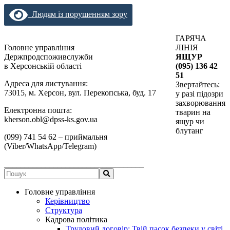
Людям із порушенням зору
ГАРЯЧА
Головне управління
ЛІНІЯ
Держпродспоживслужби
ЯЩУР
в Херсонській області
(095) 136 42
51
Адреса для листування:
Звертайтесь:
73015, м. Херсон, вул. Перекопська, буд. 17
у разі підозри
захворювання
Електронна пошта:
тварин на
kherson.obl@dpss-ks.gov.ua
ящур чи
блутанг
(099) 741 54 62 – приймальня
(Viber/WhatsApp/Telegram)
__________________________________
Головне управління
Керівництво
Структура
Кадрова політика
Трудовий договір: Твій пасок безпеки у світі