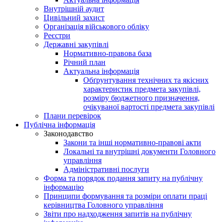
Внутрішній аудит
Цивільний захист
Організація військового обліку
Реєстри
Державні закупівлі
Нормативно-правова база
Річний план
Актуальна інформація
Обґрунтування технічних та якісних
характеристик предмета закупівлі,
розміру бюджетного призначення,
очікуваної вартості предмета закупівлі
Плани перевірок
Публічна інформація
Законодавство
Закони та інші нормативно-правові акти
Локальні та внутрішні документи Головного
управління
Адміністративні послуги
Форма та порядок подання запиту на публічну
інформацію
Принципи формування та розміри оплати праці
керівництва Головного управління
Звіти про надходження запитів на публічну