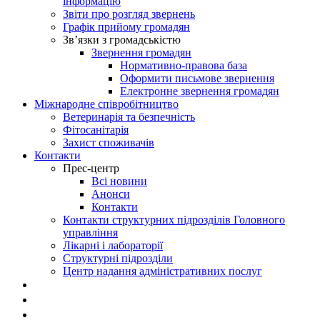
інформацію
Звіти про розгляд звернень
Графік прийому громадян
Зв’язки з громадськістю
Звернення громадян
Нормативно-правова база
Оформити письмове звернення
Електронне звернення громадян
Міжнародне співробітництво
Ветеринарія та безпечність
Фітосанітарія
Захист споживачів
Контакти
Прес-центр
Всі новини
Анонси
Контакти
Контакти структурних підрозділів Головного
управління
Лікарні і лабораторії
Структурні підрозділи
Центр надання адміністративних послуг