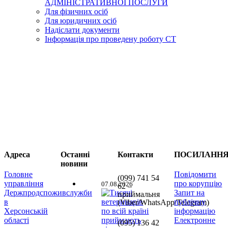
АДМІНІСТРАТИВНОЇ ПОСЛУГИ
Для фізичних осіб
Для юридичних осіб
Надіслати документи
Інформація про проведену роботу СТ
Адреса
Останні
Контакти
ПОСИЛАНН
новини
Головне
Повідомити
(099) 741 54
управління
про корупцію
07.08.2026
62 –
Держпродспоживслужби
Запит на
приймальня
в
публічну
(Viber/WhatsApp/Telegram)
Херсонській
інформацію
області
Електронне
(095) 136 42