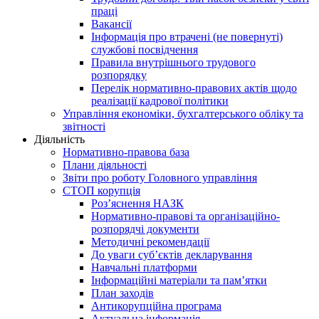
праці
Вакансії
Інформація про втрачені (не повернуті)
службові посвідчення
Правила внутрішнього трудового
розпорядку
Перелік нормативно-правових актів щодо
реалізації кадрової політики
Управління економіки, бухгалтерського обліку та
звітності
Діяльність
Нормативно-правова база
Плани діяльності
Звіти про роботу Головного управління
СТОП корупція
Роз’яснення НАЗК
Нормативно-правові та організаційно-
розпорядчі документи
Методичні рекомендації
До уваги суб’єктів декларування
Навчальні платформи
Інформаційні матеріали та пам’ятки
План заходів
Антикорупційна програма
Актуальна інформація