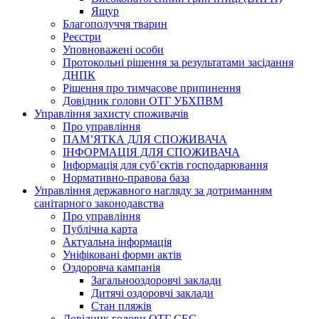
Ящур
Благополуччя тварин
Реєстри
Уповноважені особи
Протокольні рішення за результатами засідання
ДНПК
Рішення про тимчасове припинення
Довідник голови ОТГ УБХПВМ
Управління захисту споживачів
Про управління
ПАМ’ЯТКА ДЛЯ СПОЖИВАЧА
ІНФОРМАЦІЯ ДЛЯ СПОЖИВАЧА
Інформація для суб’єктів господарювання
Нормативно-правова база
Управління державного нагляду за дотриманням
санітарного законодавства
Про управління
Публічна карта
Актуальна інформація
Уніфіковані форми актів
Оздоровча кампанія
Загальнооздоровчі заклади
Дитячі оздоровчі заклади
Стан пляжів
Довідник голови ОТГ СЕС