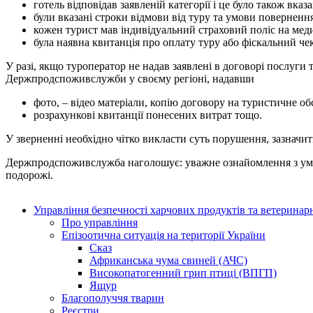
готель відповідав заявленій категорії і це було також вказ
були вказані строки відмови від туру та умови повернення
кожен турист мав індивідуальний страховий поліс на мед
була наявна квитанція про оплату туру або фіскальний чек
У разі, якщо туроператор не надав заявлені в договорі послуги
Держпродспоживслужби у своєму регіоні, надавши
фото, – відео матеріали, копію договору на туристичне о
розрахункові квитанції понесених витрат тощо.
У зверненні необхідно чітко викласти суть порушення, зазначи
Держпродспоживслужба наголошує: уважне ознайомлення з умов
подорожі.
Управління безпечності харчових продуктів та ветерина
Про управління
Епізоотична ситуація на території України
Сказ
Африканська чума свиней (АЧС)
Високопатогенний грип птиці (ВПГП)
Ящур
Благополуччя тварин
Реєстри