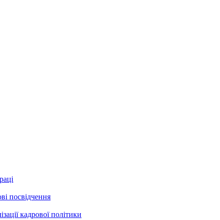
раці
ові посвідчення
зації кадрової політики