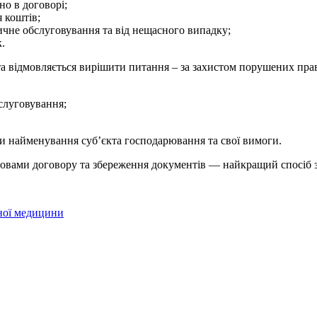
ано в договорі;
 коштів;
ичне обслуговування та від нещасного випадку;
.
 та відмовляється вирішити питання – за захистом порушених пра
бслуговування;
ти найменування суб’єкта господарювання та свої вимоги.
ами договору та збереження документів — найкращий спосіб за
рної медицини