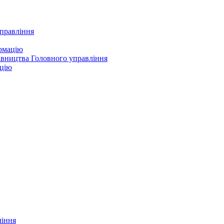
управління
ормацію
івництва Головного управління
ацію
ління