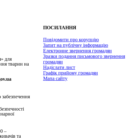
ПОСИЛАННЯ
Повідомити про корупцію
Запит на публічну інформацію
Електронне звернення громадян
Зразки подання письмового звернення
я» для
громадян
ння тварин на
Надіслати лист
Графік прийому громадян
Мапа сайту
gov.ua
о забезпечення
безпечності
инарної
90
–
живачів та