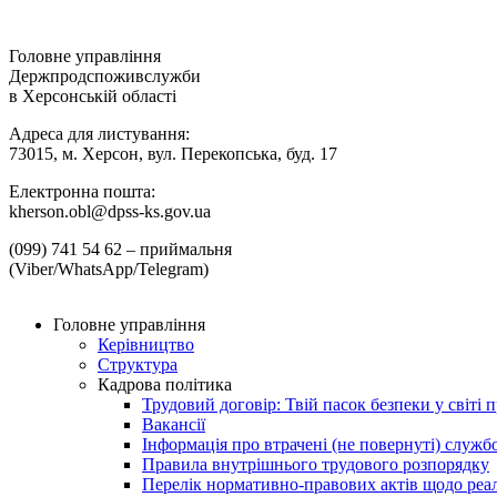
Головне управління
Держпродспоживслужби
в Херсонській області
Адреса для листування:
73015, м. Херсон, вул. Перекопська, буд. 17
Електронна пошта:
kherson.obl@dpss-ks.gov.ua
(099) 741 54 62 – приймальня
(Viber/WhatsApp/Telegram)
Головне управління
Керівництво
Структура
Кадрова політика
Трудовий договір: Твій пасок безпеки у світі п
Вакансії
Інформація про втрачені (не повернуті) служб
Правила внутрішнього трудового розпорядку
Перелік нормативно-правових актів щодо реалі