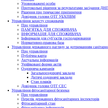
Уповноважені особи
Протокольні рішення за результатами засідання ДН
Рішення про тимчасове припинення
Довідник голови ОТГ УБХПВМ
Управління захисту споживачів
Про управління
ПАМ’ЯТКА ДЛЯ СПОЖИВАЧА
ІНФОРМАЦІЯ ДЛЯ СПОЖИВАЧА
Інформація для суб’єктів господарювання
Нормативно-правова база
Управління державного нагляду за дотриманням санітарн
Про управління
Публічна карта
Актуальна інформація
Уніфіковані форми актів
Оздоровча кампанія
Загальнооздоровчі заклади
Дитячі оздоровчі заклади
Стан пляжів
Довідник голови ОТГ СЕС
Управління фітосанітарної безпеки
Про управління
Перелік державних фітосанітарних інспекторів
Фітосанітарний стан
Фітосанітарна інформація