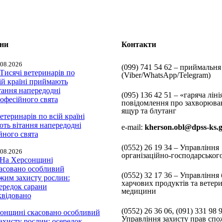
ини
Контакти
.08.2026
(099) 741 54 62 – приймальня
(Viber/WhatsApp/Telegram)
(095) 136 42 51 – «гаряча ліні
повідомлення про захворюва
ящур та блутанг
етеринарів по всій країні
ть вітання напередодні
e-mail:
kherson.obl@dpss-ks.
йного свята
(0552)
26 19 34 – Управління
.08.2026
організаційно-господарськог
(0552)
32 17 36 – Управління 
харчових продуктів та ветер
медицини
(0552)
26 36 06, (091) 331 98 
онщині скасовано особливий
Управління захисту прав спо
ахисту рослин: осередок