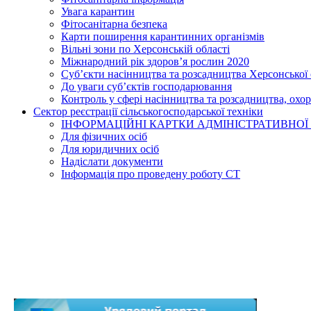
Увага карантин
Фітосанітарна безпека
Карти поширення карантинних організмів
Вільні зони по Херсонській області
Міжнародний рік здоров’я рослин 2020
Суб’єкти насінництва та розсадництва Херсонської 
До уваги суб’єктів господарювання
Контроль у сфері насінництва та розсадництва, охо
Сектор реєстрації сільськогосподарської техніки
ІНФОРМАЦІЙНІ КАРТКИ АДМІНІСТРАТИВНОЇ
Для фізичних осіб
Для юридичних осіб
Надіслати документи
Інформація про проведену роботу СТ