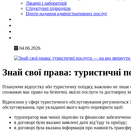
Лікарні і лабораторії
Структурні підрозділи
Центр надання адміністративних послуг
04.06.2026
Знай свої права: туристичні 
Плануючи відпустку або туристичну поїздку, важливо не лише
споживач має право на безпечні, якісні послуги та достовірну 
Відносини у сфері туристичного обслуговування регулюються З
обслуговування, при укладанні якого варто перевірити щоб:
туроператор мав чинні ліцензію та фінансове забезпечен
в договорі були вказані заявлені дати від’їзду та приїзду;
в договорі була вказана інформація про наявність трансфер