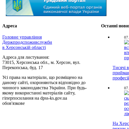
Адреса
Останні нов
Головне управління
07
Держпродспоживслужби
в Херсонській області
Адреса для листування:
73015, Херсонська обл., м. Херсон, вул.
Перекопська, буд. 17
Тисячі в
приймаю
Усі права на матеріали, що розміщено на
професі
даному сайті, охороняються відповідно до
чинного законодавства України. При будь-
07
якому використанні матеріалів сайту,
гіперпосилання на dpss-ks.gov.ua
обов'язкове
На Херс
режим з