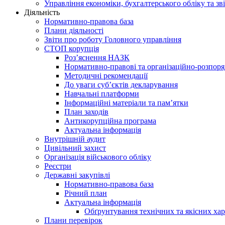
Управління економіки, бухгалтерського обліку та зві
Діяльність
Нормативно-правова база
Плани діяльності
Звіти про роботу Головного управління
СТОП корупція
Роз’яснення НАЗК
Нормативно-правові та організаційно-розпор
Методичні рекомендації
До уваги суб’єктів декларування
Навчальні платформи
Інформаційні матеріали та пам’ятки
План заходів
Антикорупційна програма
Актуальна інформація
Внутрішній аудит
Цивільний захист
Організація військового обліку
Реєстри
Державні закупівлі
Нормативно-правова база
Річний план
Актуальна інформація
Обґрунтування технічних та якісних хар
Плани перевірок