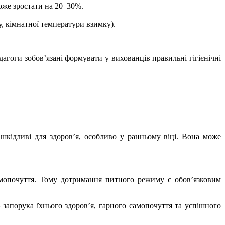
може зростати на 20–30%.
у, кімнатної температури взимку).
агоги зобов’язані формувати у вихованців правильні гігієнічні
 шкідливі для здоров’я, особливо у ранньому віці. Вона може
мопочуття. Тому дотримання питного режиму є обов’язковим
порука їхнього здоров’я, гарного самопочуття та успішного