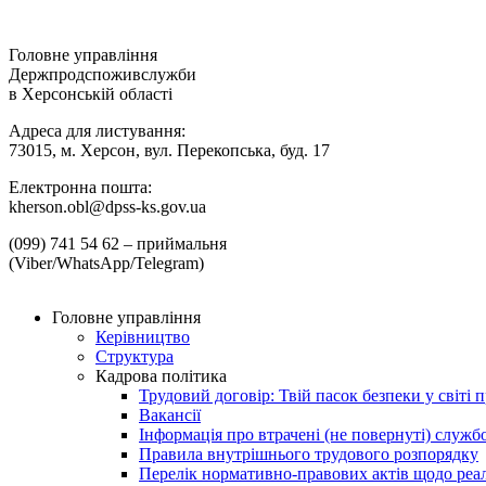
Головне управління
Держпродспоживслужби
в Херсонській області
Адреса для листування:
73015, м. Херсон, вул. Перекопська, буд. 17
Електронна пошта:
kherson.obl@dpss-ks.gov.ua
(099) 741 54 62 – приймальня
(Viber/WhatsApp/Telegram)
Головне управління
Керівництво
Структура
Кадрова політика
Трудовий договір: Твій пасок безпеки у світі п
Вакансії
Інформація про втрачені (не повернуті) служб
Правила внутрішнього трудового розпорядку
Перелік нормативно-правових актів щодо реалі