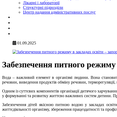
Лікарні і лабораторії
Структурні підрозділи
Центр надання адміністративних послуг
01.09.2025
Забезпечення питного режиму в
Вода – важливий елемент в організмі людини. Вона становить
речовин, виведення продуктів обміну речовин, терморегуляції, 
Одним із суттєвих компонентів організації дитячого харчуванн
у формуванні та розвитку життєво важливих систем дитини. При
Забезпечення дітей якісною питною водою у закладах освіт
життєдіяльності організму, збереження працездатності та проф