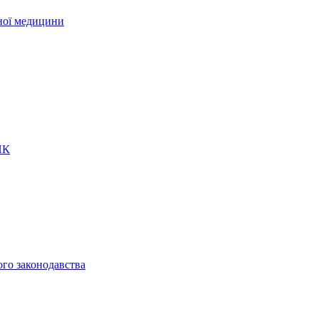
рної медицини
ПК
ого законодавства