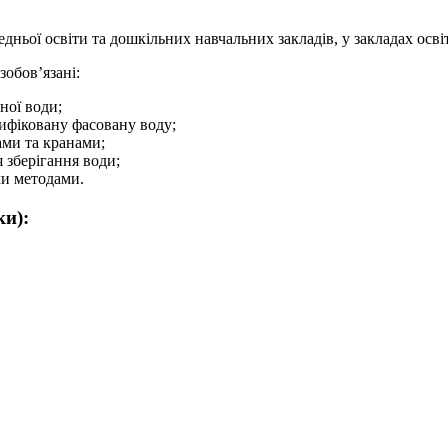
редньої освіти та дошкільних навчальних закладів, у закладах ос
зобов’язані:
ної води;
ифіковану фасовану воду;
ами та кранами;
 зберігання води;
ми методами.
ки):