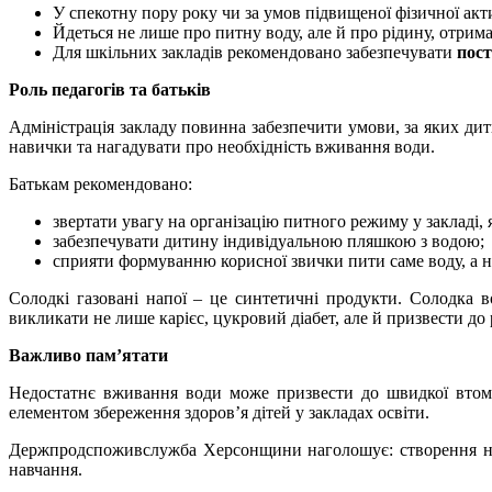
У спекотну пору року чи за умов підвищеної фізичної акти
Йдеться не лише про питну воду, але й про рідину, отриман
Для шкільних закладів рекомендовано забезпечувати
пост
Роль педагогів та батьків
Адміністрація закладу повинна забезпечити умови, за яких дит
навички та нагадувати про необхідність вживання води.
Батькам рекомендовано:
звертати увагу на організацію питного режиму у закладі, 
забезпечувати дитину індивідуальною пляшкою з водою;
сприяти формуванню корисної звички пити саме воду, а не
Солодкі газовані напої – це синтетичні продукти. Солодка в
викликати не лише карієс, цукровий діабет, але й призвести д
Важливо пам’ятати
Недостатнє вживання води може призвести до швидкої втом
елементом збереження здоров’я дітей у закладах освіти.
Держпродспоживслужба Херсонщини наголошує: створення нал
навчання.