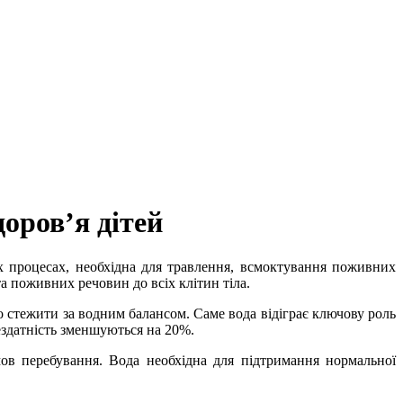
доров’я дітей
их процесах, необхідна для травлення, всмоктування поживних
а поживних речовин до всіх клітин тіла.
о стежити за водним балансом. Саме вода відіграє ключову роль
ездатність зменшуються на 20%.
ов перебування. Вода необхідна для підтримання нормальної