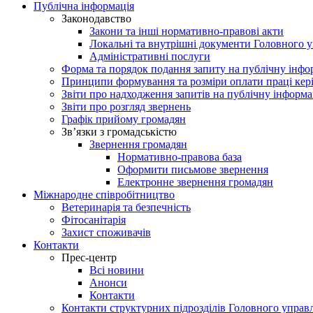
Публічна інформація
Законодавство
Закони та інші нормативно-правові акти
Локальні та внутрішні документи Головного 
Адміністративні послуги
Форма та порядок подання запиту на публічну інф
Принципи формування та розміри оплати праці кер
Звіти про надходження запитів на публічну інформ
Звіти про розгляд звернень
Графік прийому громадян
Зв’язки з громадськістю
Звернення громадян
Нормативно-правова база
Оформити письмове звернення
Електронне звернення громадян
Міжнародне співробітництво
Ветеринарія та безпечність
Фітосанітарія
Захист споживачів
Контакти
Прес-центр
Всі новини
Анонси
Контакти
Контакти структурних підрозділів Головного управ