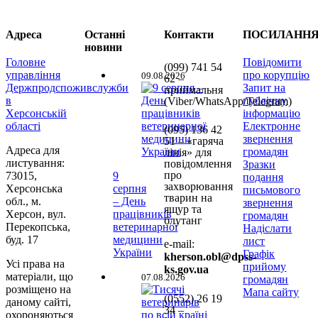
Адреса
Останні
Контакти
ПОСИЛАНН
новини
Головне
Повідомити
(099) 741 54
управління
про корупцію
09.08.2026
62 –
Держпродспоживслужби
Запит на
приймальня
в
публічну
(Viber/WhatsApp/Telegram)
Херсонській
інформацію
області
Електронне
(095) 136 42
звернення
51 – «гаряча
Адреса для
громадян
лінія» для
листування:
повідомлення
Зразки
про
73015,
9
подання
захворювання
Херсонська
серпня
письмового
тварин на
обл., м.
– День
звернення
ящур та
Херсон, вул.
працівників
громадян
блутанг
Перекопська,
ветеринарної
Надіслати
буд. 17
медицини
лист
e-mail:
України
Графік
kherson.obl@dpss-
Усі права на
прийому
ks.gov.ua
матеріали, що
07.08.2026
громадян
розміщено на
Мапа сайту
(0552)
26 19
даному сайті,
34 –
охороняються