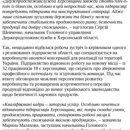
«Держпродспоживслужба Херсонщини завжди стоїть пліч-о-
пліч із бізнесом, особливо в цей непростий час, коли підприємці
потребують підтримки та конструктивної співпраці. Адже
лише спільними зусиллями держави та бізнесу можна
забезпечити стабільність продовольчого ринку, безпечність
продукції та довіру споживачів»,
– наголосив Сергій
Шевченко, начальник Головного управління
Держпродспоживслужби в Херсонській області.
Так, нещодавно відбулася робоча зустріч із керівником одного
з релокованих підприємств області, що спеціалізується на
виробництві овочевої консервації для реалізації на території
України. Підприємство відновило роботу на новому місці – із
32 працівників 18 є херсонцями, що свідчить про збереження
професійного потенціалу та згуртованість команди. Під час
візиту обговорили можливі перспективи розвитку
виробництва та розширення асортиментного переліку
продукції відповідно до вимог українського законодавства
щодо безпечності харчових продуктів.
«Кваліфіковані кадри – запорука успіху. Особливо хочеться
відзначити підприємців Херсонщини, які, попри складні умови,
продовжують працювати, створюють робочі місця й
забезпечують споживачів якісною продукцією»,
–
зазначила
Марина Малахова, заступник начальника Головного