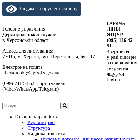
Людям із порушенням зору
ГАРЯЧА
Головне управління
ЛІНІЯ
Держпродспоживслужби
ЯЩУР
в Херсонській області
(095) 136 42
51
Адреса для листування:
Звертайтесь:
73015, м. Херсон, вул. Перекопська, буд. 17
у разі підозри
захворювання
Електронна пошта:
тварин на
kherson.obl@dpss-ks.gov.ua
ящур чи
блутанг
(099) 741 54 62 – приймальня
(Viber/WhatsApp/Telegram)
__________________________________
Головне управління
Керівництво
Структура
Кадрова політика
Трудовий договір: Твій пасок безпеки у світі