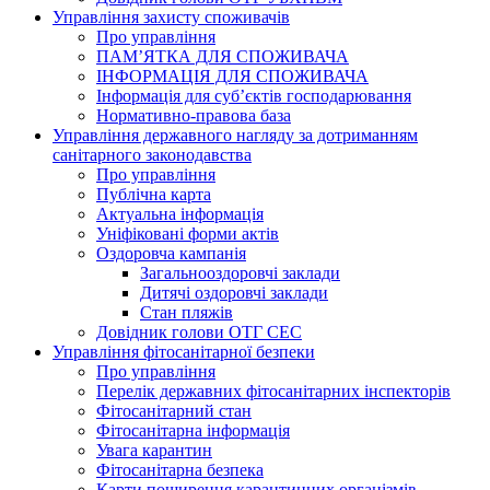
Управління захисту споживачів
Про управління
ПАМ’ЯТКА ДЛЯ СПОЖИВАЧА
ІНФОРМАЦІЯ ДЛЯ СПОЖИВАЧА
Інформація для суб’єктів господарювання
Нормативно-правова база
Управління державного нагляду за дотриманням
санітарного законодавства
Про управління
Публічна карта
Актуальна інформація
Уніфіковані форми актів
Оздоровча кампанія
Загальнооздоровчі заклади
Дитячі оздоровчі заклади
Стан пляжів
Довідник голови ОТГ СЕС
Управління фітосанітарної безпеки
Про управління
Перелік державних фітосанітарних інспекторів
Фітосанітарний стан
Фітосанітарна інформація
Увага карантин
Фітосанітарна безпека
Карти поширення карантинних організмів