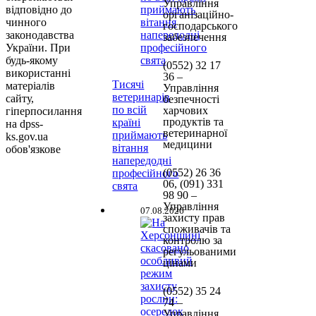
Управління
відповідно до
організаційно-
чинного
господарського
законодавства
забезпечення
України. При
будь-якому
(0552)
32 17
використанні
36 –
Тисячі
матеріалів
Управління
ветеринарів
сайту,
безпечності
по всій
харчових
гіперпосилання
продуктів та
країні
на dpss-
ветеринарної
приймають
ks.gov.ua
медицини
вітання
обов'язкове
напередодні
(0552)
26 36
професійного
06, (091) 331
свята
98 90
–
Управління
07.08.2026
захисту прав
споживачів та
контролю за
регульованими
цінами
(0552) 35 24
74 –
Управління