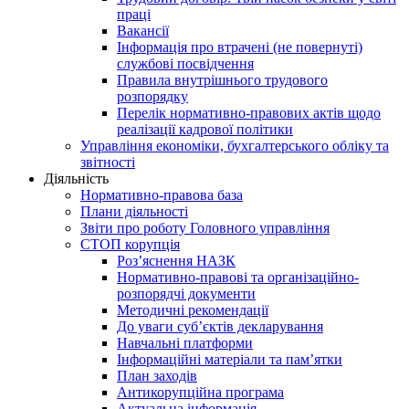
праці
Вакансії
Інформація про втрачені (не повернуті)
службові посвідчення
Правила внутрішнього трудового
розпорядку
Перелік нормативно-правових актів щодо
реалізації кадрової політики
Управління економіки, бухгалтерського обліку та
звітності
Діяльність
Нормативно-правова база
Плани діяльності
Звіти про роботу Головного управління
СТОП корупція
Роз’яснення НАЗК
Нормативно-правові та організаційно-
розпорядчі документи
Методичні рекомендації
До уваги суб’єктів декларування
Навчальні платформи
Інформаційні матеріали та пам’ятки
План заходів
Антикорупційна програма
Актуальна інформація