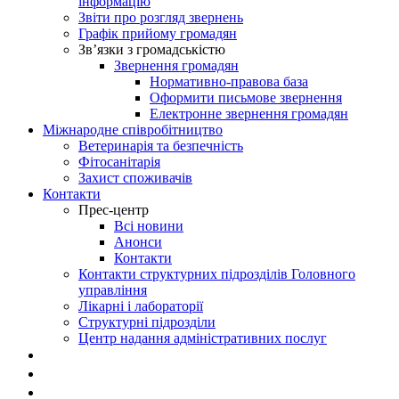
інформацію
Звіти про розгляд звернень
Графік прийому громадян
Зв’язки з громадськістю
Звернення громадян
Нормативно-правова база
Оформити письмове звернення
Електронне звернення громадян
Міжнародне співробітництво
Ветеринарія та безпечність
Фітосанітарія
Захист споживачів
Контакти
Прес-центр
Всі новини
Анонси
Контакти
Контакти структурних підрозділів Головного
управління
Лікарні і лабораторії
Структурні підрозділи
Центр надання адміністративних послуг