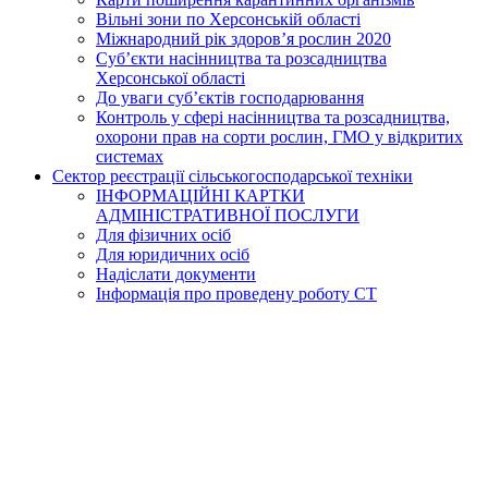
Вільні зони по Херсонській області
Міжнародний рік здоров’я рослин 2020
Суб’єкти насінництва та розсадництва
Херсонської області
До уваги суб’єктів господарювання
Контроль у сфері насінництва та розсадництва,
охорони прав на сорти рослин, ГМО у відкритих
системах
Сектор реєстрації сільськогосподарської техніки
ІНФОРМАЦІЙНІ КАРТКИ
АДМІНІСТРАТИВНОЇ ПОСЛУГИ
Для фізичних осіб
Для юридичних осіб
Надіслати документи
Інформація про проведену роботу СТ