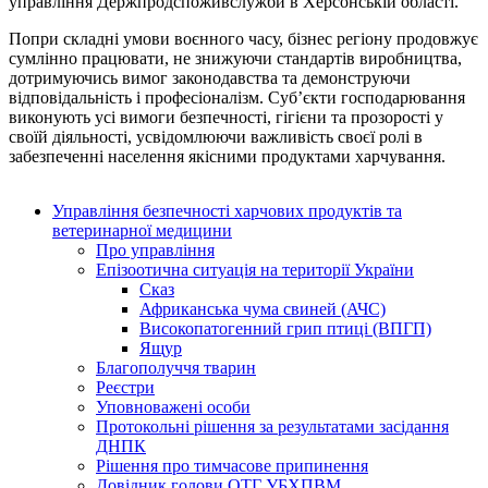
управління Держпродспоживслужби в Херсонській області.
Попри складні умови воєнного часу, бізнес регіону продовжує
сумлінно працювати, не знижуючи стандартів виробництва,
дотримуючись вимог законодавства та демонструючи
відповідальність і професіоналізм. Суб’єкти господарювання
виконують усі вимоги безпечності, гігієни та прозорості у
своїй діяльності, усвідомлюючи важливість своєї ролі в
забезпеченні населення якісними продуктами харчування.
Управління безпечності харчових продуктів та
ветеринарної медицини
Про управління
Епізоотична ситуація на території України
Сказ
Африканська чума свиней (АЧС)
Високопатогенний грип птиці (ВПГП)
Ящур
Благополуччя тварин
Реєстри
Уповноважені особи
Протокольні рішення за результатами засідання
ДНПК
Рішення про тимчасове припинення
Довідник голови ОТГ УБХПВМ