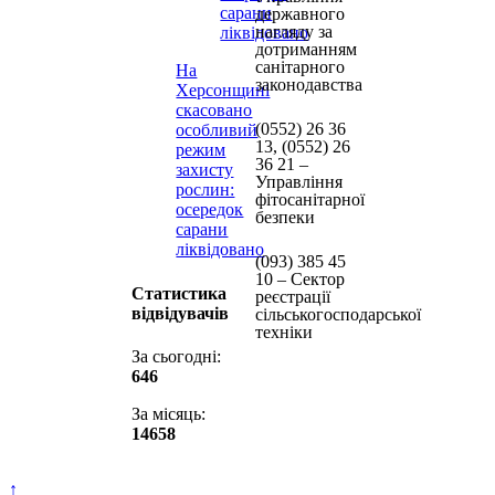
державного
нагляду за
дотриманням
санітарного
На
законодавства
Херсонщині
скасовано
(0552) 26 36
особливий
13, (0552) 26
режим
36 21 –
захисту
Управління
рослин:
фітосанітарної
осередок
безпеки
сарани
ліквідовано
(093) 385 45
10 – Сектор
Статистика
реєстрації
відвідувачів
сільськогосподарської
техніки
За сьогодні:
646
За місяць:
14658
↑