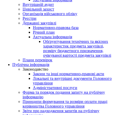
Внутрішній аудит
Цивільний захист
Організація військового обліку
Реєстри
Державні закупівлі
Нормативно-правова база
Річний план
Актуальна інформація
Обґрунтування технічних та якісних
характеристик предмета закупівлі,
розміру бюджетного призначення,
очікуваної вартості предмета закупівлі
Плани перевірок
Публічна інформація
Законодавство
Закони та інші нормативно-правові акти
Локальні та внутрішні документи Головного
управління
Адміністративні послуги
Форма та порядок подання запиту на публічну
інформацію
Принципи формування та розміри оплати праці
керівництва Головного управління
Звіти про надходження запитів на публічну