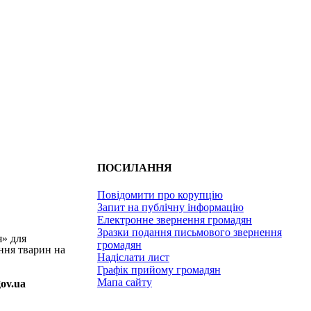
ПОСИЛАННЯ
Повідомити про корупцію
Запит на публічну інформацію
Електронне звернення громадян
Зразки подання письмового звернення
я» для
громадян
ння тварин на
Надіслати лист
Графік прийому громадян
Мапа сайту
gov.ua