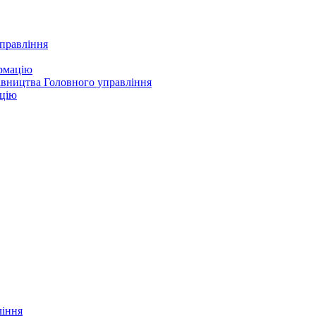
управління
ормацію
івництва Головного управління
ацію
ління