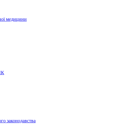
рної медицини
ПК
ого законодавства