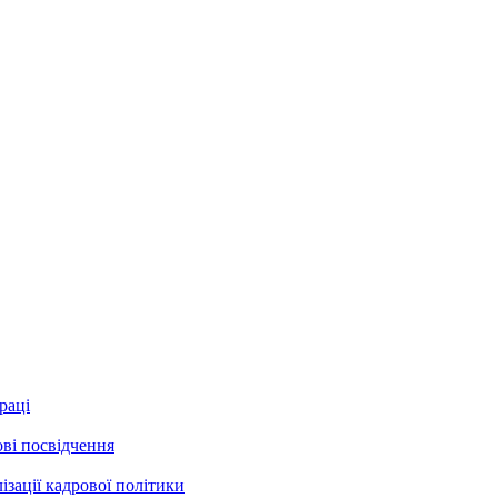
раці
ові посвідчення
зації кадрової політики