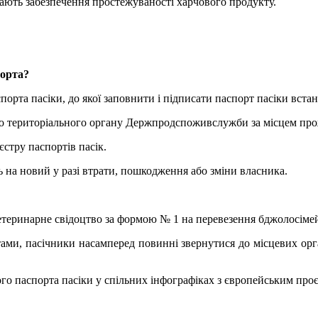
ають забезпечення простежуваності харчового продукту.
порта?
порта пасіки, до якої заповнити і підписати паспорт пасіки вста
до територіального органу Держпродспоживслужби за місцем про
стру паспортів пасік.
ь на новий у разі втрати, пошкодження або зміни власника.
ветеринарне свідоцтво за формою № 1 на перевезення бджолосімей
тами, пасічники насамперед повинні звернутися до місцевих орг
го паспорта пасіки у спільних інфографіках з європейським про