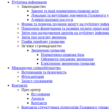
Публічна інформація
Законодавство
Закони та інші нормативно-правові акти
Локальні та внутрішні документи Головного 
Адміністративні послуги
Форма та порядок подання запиту на публічну інф
Принципи формування та розміри оплати праці кер
Звіти про надходження запитів на публічну інформ
Звіти про розгляд звернень
Графік прийому громадян
Зв’язки з громадськістю
Звернення громадян
Нормативно-правова база
Оформити письмове звернення
Електронне звернення громадян
Міжнародне співробітництво
Ветеринарія та безпечність
Фітосанітарія
Захист споживачів
Контакти
Прес-центр
Всі новини
Анонси
Контакти
Контакти структурних підрозділів Головного управ