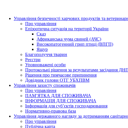
Управління безпечності харчових продуктів та ветерина
Про управління
Епізоотична ситуація на території України
Сказ
Африканська чума свиней (АЧС)
Високопатогенний грип птиці (ВПГП)
Ящур
Благополуччя тварин
Реєстри
Уповноважені особи
Протокольні рішення за результатами засідання ДН
Рішення про тимчасове припинення
Довідник голови ОТГ УБХПВМ
Управління захисту споживачів
Про управління
ПАМ’ЯТКА ДЛЯ СПОЖИВАЧА
ІНФОРМАЦІЯ ДЛЯ СПОЖИВАЧА
Інформація для суб’єктів господарювання
Нормативно-правова база
Управління державного нагляду за дотриманням санітарн
Про управління
Публічна карта