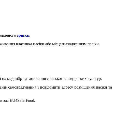
новленого
зразка
.
живання власника пасіки або місцезнаходженням пасіки.
 на медозбір та запилення сільськогосподарських культур.
анів самоврядування і повідомити адресу розміщення пасіки та
єктом EU4SaferFood.