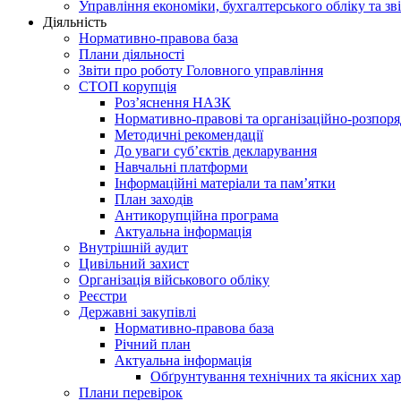
Управління економіки, бухгалтерського обліку та зві
Діяльність
Нормативно-правова база
Плани діяльності
Звіти про роботу Головного управління
СТОП корупція
Роз’яснення НАЗК
Нормативно-правові та організаційно-розпор
Методичні рекомендації
До уваги суб’єктів декларування
Навчальні платформи
Інформаційні матеріали та пам’ятки
План заходів
Антикорупційна програма
Актуальна інформація
Внутрішній аудит
Цивільний захист
Організація військового обліку
Реєстри
Державні закупівлі
Нормативно-правова база
Річний план
Актуальна інформація
Обґрунтування технічних та якісних хар
Плани перевірок