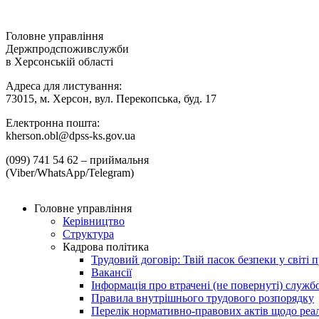
Головне управління
Держпродспоживслужби
в Херсонській області
Адреса для листування:
73015, м. Херсон, вул. Перекопська, буд. 17
Електронна пошта:
kherson.obl@dpss-ks.gov.ua
(099) 741 54 62 – приймальня
(Viber/WhatsApp/Telegram)
Головне управління
Керівництво
Структура
Кадрова політика
Трудовий договір: Твій пасок безпеки у світі п
Вакансії
Інформація про втрачені (не повернуті) служб
Правила внутрішнього трудового розпорядку
Перелік нормативно-правових актів щодо реалі