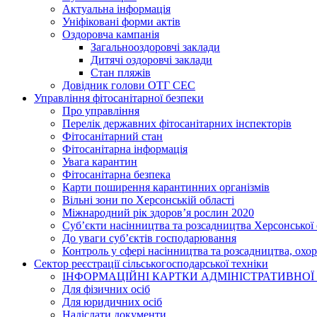
Актуальна інформація
Уніфіковані форми актів
Оздоровча кампанія
Загальнооздоровчі заклади
Дитячі оздоровчі заклади
Стан пляжів
Довідник голови ОТГ СЕС
Управління фітосанітарної безпеки
Про управління
Перелік державних фітосанітарних інспекторів
Фітосанітарний стан
Фітосанітарна інформація
Увага карантин
Фітосанітарна безпека
Карти поширення карантинних організмів
Вільні зони по Херсонській області
Міжнародний рік здоров’я рослин 2020
Суб’єкти насінництва та розсадництва Херсонської 
До уваги суб’єктів господарювання
Контроль у сфері насінництва та розсадництва, охо
Сектор реєстрації сільськогосподарської техніки
ІНФОРМАЦІЙНІ КАРТКИ АДМІНІСТРАТИВНОЇ
Для фізичних осіб
Для юридичних осіб
Надіслати документи