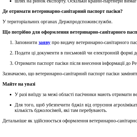
шлях на ринок експорту. Оскільки країни-партнери вимаг
Де отримати ветеринарно-санітарний паспорт пасіки?
У територіальних органах Держпродспоживслужби.
Що потрібно для оформлення ветеринарно-санітарного пас
Заповнити
заяву
про видачу ветеринарно-санітарного пас
Подати ці документи в письмовій чи електронній формі 
Отримати паспорт пасіки після внесення інформації до Реє
Зазначаємо, що ветеринарно-санітарний паспорт пасіки замінят
Майте на увазі
У разі виїзду за межі області пасічники мають отримати 
Для того, щоб убезпечити бджіл від отруєння агрохіміка
кількість бджолосімей, які там перебувають.
Детальніше як здійснюється оформлення ветеринарно-санітарно