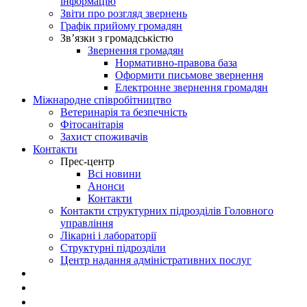
інформацію
Звіти про розгляд звернень
Графік прийому громадян
Зв’язки з громадськістю
Звернення громадян
Нормативно-правова база
Оформити письмове звернення
Електронне звернення громадян
Міжнародне співробітництво
Ветеринарія та безпечність
Фітосанітарія
Захист споживачів
Контакти
Прес-центр
Всі новини
Анонси
Контакти
Контакти структурних підрозділів Головного
управління
Лікарні і лабораторії
Структурні підрозділи
Центр надання адміністративних послуг