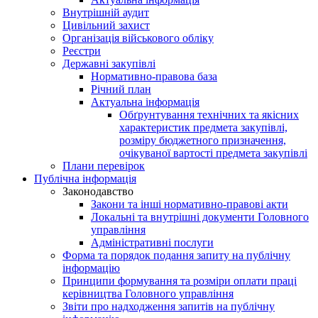
Внутрішній аудит
Цивільний захист
Організація військового обліку
Реєстри
Державні закупівлі
Нормативно-правова база
Річний план
Актуальна інформація
Обґрунтування технічних та якісних
характеристик предмета закупівлі,
розміру бюджетного призначення,
очікуваної вартості предмета закупівлі
Плани перевірок
Публічна інформація
Законодавство
Закони та інші нормативно-правові акти
Локальні та внутрішні документи Головного
управління
Адміністративні послуги
Форма та порядок подання запиту на публічну
інформацію
Принципи формування та розміри оплати праці
керівництва Головного управління
Звіти про надходження запитів на публічну