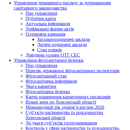
Управління державного нагляду за дотриманням
санітарного законодавства
Про управління
Публічна карта
Актуальна інформація
Уніфіковані форми актів
Оздоровча кампанія
Загальнооздоровчі заклади
Дитячі оздоровчі заклади
Стан пляжів
Довідник голови ОТГ СЕС
Управління фітосанітарної безпеки
Про управління
Перелік державних фітосанітарних інспекторів
Фітосанітарний стан
Фітосанітарна інформація
Увага карантин
Фітосанітарна безпека
Карти поширення карантинних організмів
Вільні зони по Херсонській області
Міжнародний рік здоров’я рослин 2020
Суб’єкти насінництва та розсадництва
Херсонської області
До уваги суб’єктів господарювання
Контроль у сфері насінництва та розсадництва,