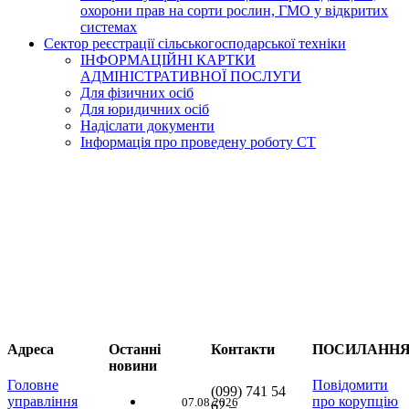
охорони прав на сорти рослин, ГМО у відкритих
системах
Сектор реєстрації сільськогосподарської техніки
ІНФОРМАЦІЙНІ КАРТКИ
АДМІНІСТРАТИВНОЇ ПОСЛУГИ
Для фізичних осіб
Для юридичних осіб
Надіслати документи
Інформація про проведену роботу СТ
Адреса
Останні
Контакти
ПОСИЛАНН
новини
Головне
Повідомити
(099) 741 54
управління
про корупцію
07.08.2026
62 –