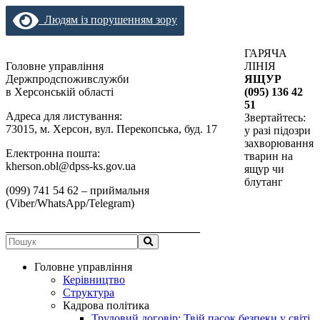
Людям із порушенням зору
ГАРЯЧА
Головне управління
ЛІНІЯ
Держпродспоживслужби
ЯЩУР
в Херсонській області
(095) 136 42
51
Адреса для листування:
Звертайтесь:
73015, м. Херсон, вул. Перекопська, буд. 17
у разі підозри
захворювання
Електронна пошта:
тварин на
kherson.obl@dpss-ks.gov.ua
ящур чи
блутанг
(099) 741 54 62 – приймальня
(Viber/WhatsApp/Telegram)
__________________________________
Головне управління
Керівництво
Структура
Кадрова політика
Трудовий договір: Твій пасок безпеки у світі