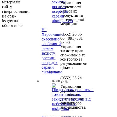
матеріалів
Управління
сайту,
безпечності
харчових
гіперпосилання
продуктів та
на dpss-
ветеринарної
ks.gov.ua
медицини
обов'язкове
На
(0552)
26 36
Херсонщині
06, (091) 331
скасовано
98 90
–
особливий
Управління
режим
захисту прав
захисту
споживачів та
рослин:
контролю за
осередок
регульованими
сарани
цінами
ліквідовано
(0552) 35 24
07.08.2026
74 –
Управління
державного
нагляду за
дотриманням
санітарного
законодавства