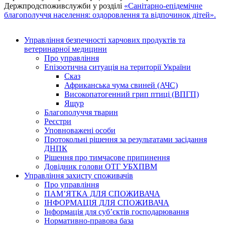
Держпродспоживслужби у розділі
«Санітарно-епідемічне
благополуччя населення: оздоровлення та відпочинок дітей».
Управління безпечності харчових продуктів та
ветеринарної медицини
Про управління
Епізоотична ситуація на території України
Сказ
Африканська чума свиней (АЧС)
Високопатогенний грип птиці (ВПГП)
Ящур
Благополуччя тварин
Реєстри
Уповноважені особи
Протокольні рішення за результатами засідання
ДНПК
Рішення про тимчасове припинення
Довідник голови ОТГ УБХПВМ
Управління захисту споживачів
Про управління
ПАМ’ЯТКА ДЛЯ СПОЖИВАЧА
ІНФОРМАЦІЯ ДЛЯ СПОЖИВАЧА
Інформація для суб’єктів господарювання
Нормативно-правова база