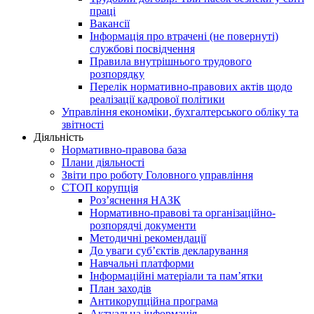
праці
Вакансії
Інформація про втрачені (не повернуті)
службові посвідчення
Правила внутрішнього трудового
розпорядку
Перелік нормативно-правових актів щодо
реалізації кадрової політики
Управління економіки, бухгалтерського обліку та
звітності
Діяльність
Нормативно-правова база
Плани діяльності
Звіти про роботу Головного управління
СТОП корупція
Роз’яснення НАЗК
Нормативно-правові та організаційно-
розпорядчі документи
Методичні рекомендації
До уваги суб’єктів декларування
Навчальні платформи
Інформаційні матеріали та пам’ятки
План заходів
Антикорупційна програма
Актуальна інформація