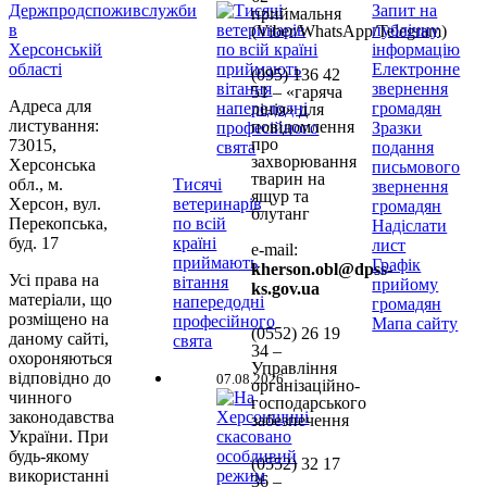
Держпродспоживслужби
Запит на
приймальня
в
публічну
(Viber/WhatsApp/Telegram)
Херсонській
інформацію
області
Електронне
(095) 136 42
звернення
51 – «гаряча
Адреса для
громадян
лінія» для
листування:
повідомлення
Зразки
про
73015,
подання
захворювання
Херсонська
письмового
тварин на
обл., м.
Тисячі
звернення
ящур та
Херсон, вул.
ветеринарів
громадян
блутанг
Перекопська,
по всій
Надіслати
буд. 17
країні
лист
e-mail:
приймають
Графік
kherson.obl@dpss-
Усі права на
вітання
прийому
ks.gov.ua
матеріали, що
напередодні
громадян
розміщено на
професійного
Мапа сайту
(0552)
26 19
даному сайті,
свята
34 –
охороняються
Управління
відповідно до
07.08.2026
організаційно-
чинного
господарського
законодавства
забезпечення
України. При
будь-якому
(0552)
32 17
використанні
36 –