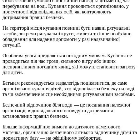
Обов’язковою умовою є постійний нагляд за дітьми під час
перебування на воді. Купання проводиться організовано, у
присутності відповідальних осіб, які контролюють
дотримання правил безпеки.
На території місця купання повинні бути наявні рятувальні
засоби, зокрема рятувальні круги, жилети та інше необхідне
обладнання для надання допомоги у разі надзвичайної
ситуації.
Особлива увага приділяється погодним умовам. Купання не
проводиться під час грози, сильного вітру або інших
несприятливих погодних явищ, які можуть становити загрозу
для дітей.
Батькам рекомендується заздалегідь поцікавитися, де саме
організовано купання дітей, хто відповідає за безпеку на воді
та чи забезпечене місце необхідними рятувальними засобами.
Безпечний відпочинок біля води — це поєднання належної
організації, відповідального нагляду та дотримання
встановлених правил безпеки.
Більше інформації про вимоги до дитячого наметового
містечка, організацію безпечного літнього відпочинку дітей та
нормативну базу — на офіційному вебпорталі