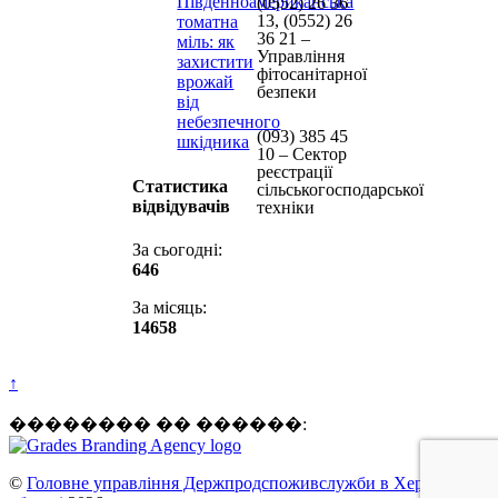
Південноамериканська
(0552) 26 36
13, (0552) 26
томатна
36 21 –
міль: як
Управління
захистити
фітосанітарної
врожай
безпеки
від
небезпечного
(093) 385 45
шкідника
10 – Сектор
реєстрації
Статистика
сільськогосподарської
відвідувачів
техніки
За сьогодні:
646
За місяць:
14658
↑
�������� �� ������:
©
Головне управління Держпродспоживслужби в Херсонській