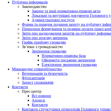
Публічна інформація
Законодавство
Закони та інші нормативно-правові акти
Локальні та внутрішні документи Головного 
Адміністративні послуги
Форма та порядок подання запиту на публічну інф
Принципи формування та розміри оплати праці кер
Звіти про надходження запитів на публічну інформ
Звіти про розгляд звернень
Графік прийому громадян
Зв’язки з громадськістю
Звернення громадян
Нормативно-правова база
Оформити письмове звернення
Електронне звернення громадян
Міжнародне співробітництво
Ветеринарія та безпечність
Фітосанітарія
Захист споживачів
Контакти
Прес-центр
Всі новини
Анонси
Контакти
Контакти структурних підрозділів Головного управ