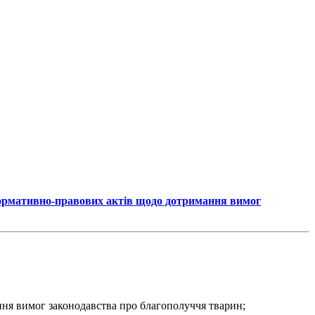
 нормативно-правових актів щодо дотримання вимог
ння вимог законодавства про благополуччя тварин;