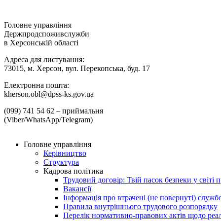
Головне управління
Держпродспоживслужби
в Херсонській області
Адреса для листування:
73015, м. Херсон, вул. Перекопська, буд. 17
Електронна пошта:
kherson.obl@dpss-ks.gov.ua
(099) 741 54 62 – приймальня
(Viber/WhatsApp/Telegram)
Головне управління
Керівництво
Структура
Кадрова політика
Трудовий договір: Твій пасок безпеки у світі п
Вакансії
Інформація про втрачені (не повернуті) служб
Правила внутрішнього трудового розпорядку
Перелік нормативно-правових актів щодо реалі