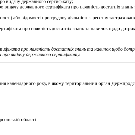
про видачу державного сертифікату;
ро видачу державного сертифіката про наявність достатніх знан
ості) або відомості про трудову діяльність з реєстру застрахов
ертифіката про наявність достатніх знань та навичок щодо дотр
тифіката про наявність достатніх знань та навичок щодо дотр
и про видачу державного сертифікату.
1 січня календарного року, в якому територіальний орган Держпро
сонській області