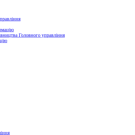
управління
ормацію
івництва Головного управління
ацію
ління