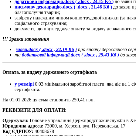
додаткова інформація.docx
( .docx , 24.15 Кб )
до заяви 
письмову декларацію.docx
( .docx , 21.46 Кб )
до заяви п
благополуччя тварин;
завірену належним чином копію трудової книжки (за наявн
соціального страхування;
документ, що підтверджує оплату за видачу державного с
!!! Зразки заповнення
заяви.docx
( .docx , 22.19 Кб )
про видачу державного сер
та
додаткової інформації.docx
( .docx , 25.43 Кб )
до заяв
Оплата, за видачу державного сертифіката
у розмірі
0,03 мінімальної заробітної плати, яка діє на 
сертифіката.
На 01.01.2026 ця сума становить 259,41 грн.
РЕКВІЗИТИ ДЛЯ ОПЛАТИ:
Одержувач:
Головне управління Держпродспоживслужби в Хер
Юридична адреса:
73000, м. Херсон, вул. Перекопська, 17
Код ЄДРПОУ:
40408678