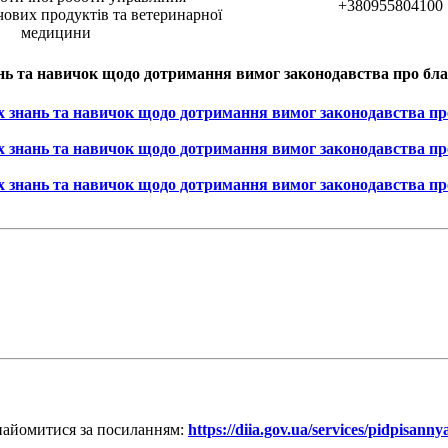
+380955804100
чових продуктів та ветеринарної
медицини
ань та навичок щодо дотримання вимог законодавства про бл
х знань та навичок щодо дотримання вимог законодавства про
х знань та навичок щодо дотримання вимог законодавства про
х знань та навичок щодо дотримання вимог законодавства про
найомитися за посиланням:
https://diia.gov.ua/services/pidpisan