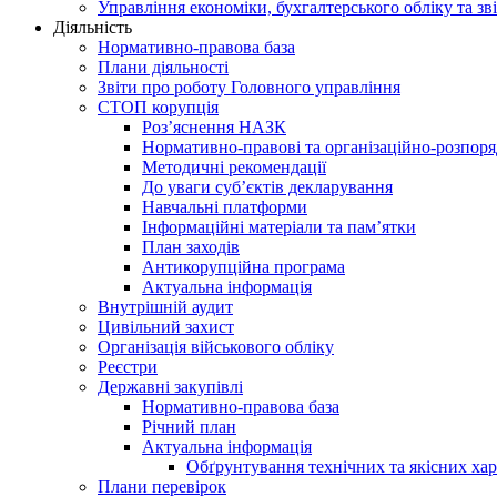
Управління економіки, бухгалтерського обліку та зві
Діяльність
Нормативно-правова база
Плани діяльності
Звіти про роботу Головного управління
СТОП корупція
Роз’яснення НАЗК
Нормативно-правові та організаційно-розпор
Методичні рекомендації
До уваги суб’єктів декларування
Навчальні платформи
Інформаційні матеріали та пам’ятки
План заходів
Антикорупційна програма
Актуальна інформація
Внутрішній аудит
Цивільний захист
Організація військового обліку
Реєстри
Державні закупівлі
Нормативно-правова база
Річний план
Актуальна інформація
Обґрунтування технічних та якісних хар
Плани перевірок