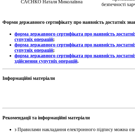
САЄНКО Наталя Миколаївна
безпечності хар
Форми державного сертифікату
про наявність достатніх зн
форма державного сертифіката про наявність достатні
супутніх операцій
;
форма державного сертифіката про наявність достатні
супутніх операцій
;
форма державного сертифіката про наявність достатні
здійснення супутніх операцій
.
Інформаційні матеріали
Рекомендації та інформаційні матеріали
з Правилами накладання електронного підпису можна оз