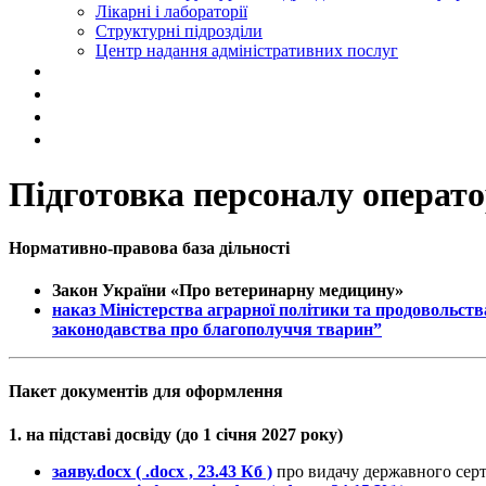
Лікарні і лабораторії
Структурні підрозділи
Центр надання адміністративних послуг
Підготовка персоналу операто
Нормативно-правова база дільності
Закон України «Про ветеринарну медицину»
наказ Міністерства аграрної політики та продовольст
законодавства про благополуччя тварин”
Пакет документів
для оформлення
1. на підставі досвіду (до 1 січня 2027 року)
заяву.docx
( .docx , 23.43 Кб )
про видачу державного серт