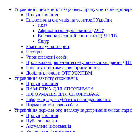
Управління безпечності харчових продуктів та ветерина
Про управління
Епізоотична ситуація на території України
Сказ
Африканська чума свиней (АЧС)
Високопатогенний грип птиці (ВПГП)
Ящур
Благополуччя тварин
Реєстри
Уповноважені особи
Протокольні рішення за результатами засідання ДН
Рішення про тимчасове припинення
Довідник голови ОТГ УБХПВМ
Управління захисту споживачів
Про управління
ПАМ’ЯТКА ДЛЯ СПОЖИВАЧА
ІНФОРМАЦІЯ ДЛЯ СПОЖИВАЧА
Інформація для суб’єктів господарювання
Нормативно-правова база
Управління державного нагляду за дотриманням санітарн
Про управління
Публічна карта
Актуальна інформація
Уніфіковані форми актів