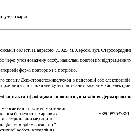
олуччя тварин
ькій області за адресою: 73025, м. Херсон, вул. Старообрядниць
о через уповноважену особу, надіслані поштовим відправленням 
аперовій формі повторно не потрібно.
ого органу Держпродспоживслужби в паперовій або електронній
 супровідний лист повинен бути підписаний власним або електро
мі контакти з фахівцями Головного управління Держпродспо
лу організації протиепізоотичної
вління безпечності харчових
+380987533861
 та ветеринарної медицини
еціаліст відділу організації
отичної роботи управління