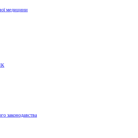
рної медицини
ПК
ого законодавства