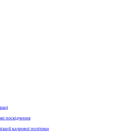
раці
ові посвідчення
зації кадрової політики