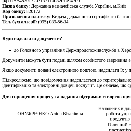
р/р
UA548201720313211008201094700
Назва банку:
Державна казначейська служба України, м.Київ
Код банку:
820172
Призначення платежу:
Видача державного сертифіката благоп
Тел. бухгалтерії:
(095) 089-56-34
Куди надсилати документи?
до Головного управління
Держпродспоживслужби в Херсонс
Документи можуть бути подані шляхом особистого звернення аб
Якщо документи подані електронною поштою, надсилати їх у п
Підкреслюємо, що повідомлення надсилається до територіальн
ідентифікацію та електронні довірчі послуги”. Це означає, що
Для спрощення процесу та надання підтримки створено пря
Начальник відді
ОНУФРІЄНКО Аліна Віталіївна
роботи упра
продуктів
Головний сп
протиепізо