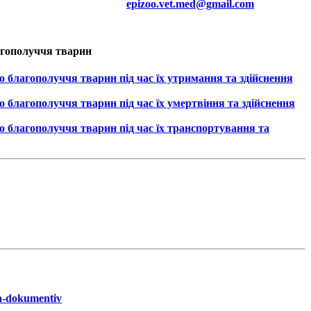
epizoo.vet.med@gmail.com
агополуччя тварин
 благополуччя тварин під час їх утримання та здійснення
 благополуччя тварин під час їх умертвіння та здійснення
 благополуччя тварин під час їх транспортування та
nya-dokumentiv