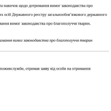
ь та навичок щодо дотримання вимог законодавства про
аних осіб Державного реєстру загальнообов’язкового державного
имання вимог законодавства про благополуччя тварин.
имання вимог законодавства про благополуччя тварин
дспоживслужби, отримав заяву від особи на отримання